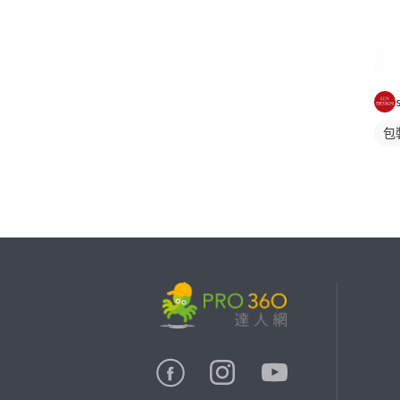
包
繼續完成
找專家(0)
買服務(0)