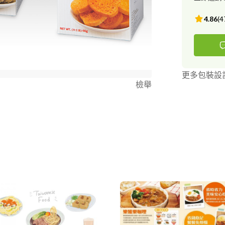
Design（本心設
服務精神-耐心
4.86
(
4
作品榮獲金點
品。 工藝創作作品 iswarhong.weebly.com/lantern-design-
9474-24037342
iswarhong.w
2133528595406
更多包裝設
iswarhong.w
檢舉
品牌logo設計作品 i
計/書籍/型錄
iswarhong.weebl
iswarhong.weebly.
歡迎 ⊕加 LINE ********* ID：i********* 詳談合
********* 聯絡人：洪
視，且設計服