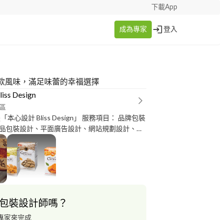
下載App
成為專家
登入
款風味，滿足味蕾的幸福選擇
iss Design
區
品包裝設計、平面廣告設計、網站規劃設計、活
插畫 設計的原點來自單純的感動！
s Design以“本然‧初心”為設計起始態度。 收攝起
識，服務您於當下的需求，以業主的本質（文
出發點，來溝通商品的內涵，並透過美力創意與
助找到最佳視點與消費者互動： 第一眼接觸 →
 透過設計感知 → 產生認同 →促使消費 【收費
包裝設計師嗎？
可因應您的預算提供設計執行配套！ ※如有設計相
何問題．歡迎您隨時與我們聯繫!! 請讓Bliss
專家來完成