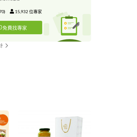
計）能有為您服務的機會!! 工作室設計秉持的
溝通、美力共創。是您長期合作的好夥伴! 設計
70
)
15,932
位專家
 設計標章 ! 請您進入本心的網站，欣賞更多作
免費找專家
692110920316.html 金點設計作品
eebly.com/37329406703537335336-
433732931859.html 包裝設計作品
計
eebly.com/works-9474-203162169738598.html
swarhong.weebly.com/identity.html 平面設
/海報/展場視覺/插畫
y.com/graphic.html 網站設計作品
com/web.html 若您喜歡本心的設計風格，
作細節。
小姐 / iSwar 溝通與設計品質是本心所重
務實戰經驗豐富，相信本心的設計一定能讓您滿
意，希望有機會能與您配合！ 謝謝