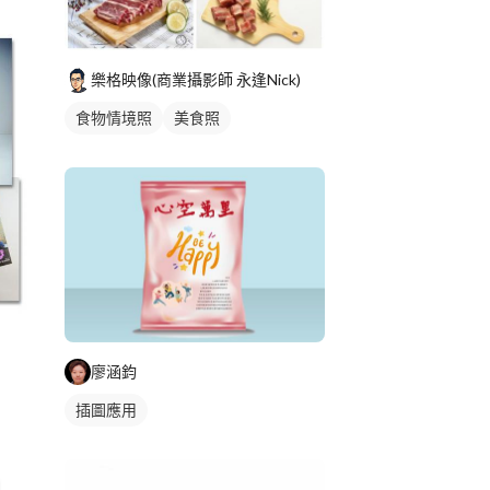
樂格映像(商業攝影師 永逢Nick)
食物情境照
美食照
廖涵鈞
插圖應用