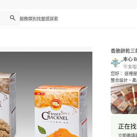
服務類別
找靈感
探索
香脆餅乾三
本心 Bl
北屯
您好： 這裡是「本心設計 Bliss Design」 服務項目： 品牌包裝
整合設計、產
動展場視覺規劃設計、設計
本心設計Blis
設計師主觀意
化、理念）為
適度包裝，協
實際商品體驗 →
正在找
計價方式】 
關或報價上的任
立即邀請