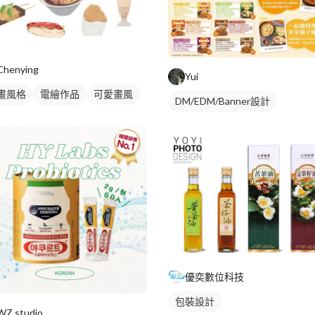
Chenying
Yui
畫風格
電繪作品
可愛畫風
DM/EDM/Banner設計
業插畫
食物插圖
優奕數位科技
包裝設計
WZ studio