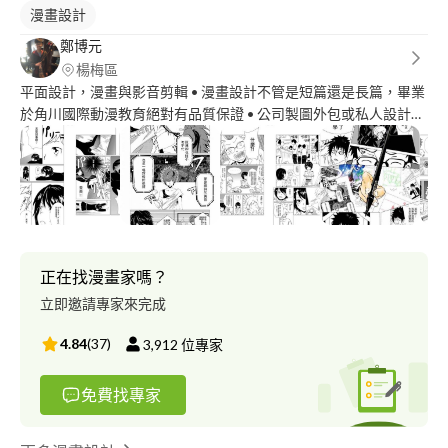
漫畫設計
鄭博元
楊梅區
平面設計，漫畫與影音剪輯 • 漫畫設計不管是短篇還是長篇，畢業
於角川國際動漫教育絕對有品質保證 • 公司製圖外包或私人設計需
求皆可 • 海報、logo、角色設計、方案數皆不拘 歡迎有需求或是想
了解的朋友來詢問^^
正在找漫畫家嗎？
立即邀請專家來完成
4.84
(
37
)
3,912
位專家
免費找專家