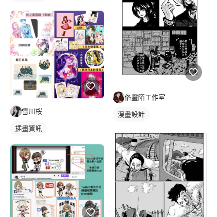
佫靈陌工作室
雪川桜
漫畫設計
插畫資訊