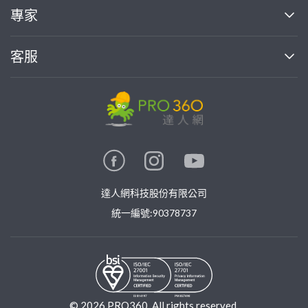
買服務
專家
部落格
如何使用PRO360
加入我們
案件中心
客服
熱門服務
投資人關係
成為專家
所有服務
客服中心
合作提案
如何接案
價格行情
使用條款
聯絡我們
專家指南
專家目錄
信任與保障
推廣服務
在地專家推薦
隱私權政策
卓越專家
達人網科技股份有限公司
關鍵字搜尋
公告
特約專家
統一編號:90378737
專業知識
勞健保專區
問專家
新手攻略
©
2026
PRO360. All rights reserved.