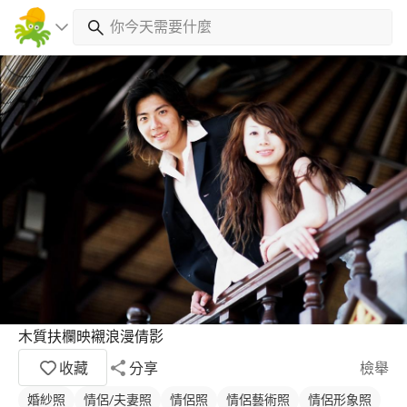
木質扶欄映襯浪漫倩影
收藏
分享
檢舉
婚紗照
情侶/夫妻照
情侶照
情侶藝術照
情侶形象照