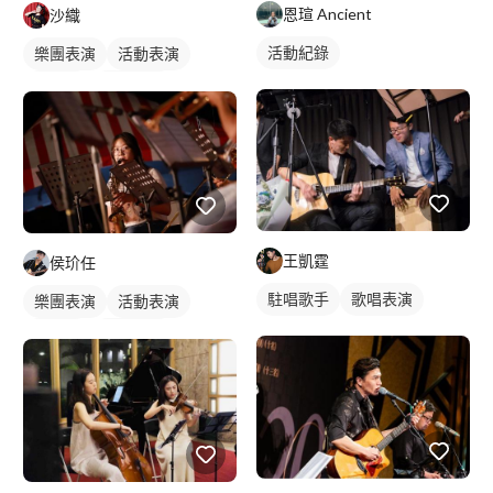
恩瑄 Ancient
沙織
活動紀錄
樂團表演
活動表演
樂手照
鋼琴表演
王凱霆
侯玠任
駐唱歌手
歌唱表演
樂團表演
活動表演
樂手照
活動紀錄