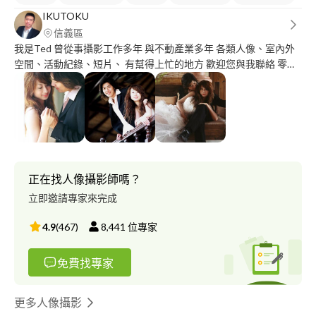
IKUTOKU
信義區
我是Ted 曾從事攝影工作多年 與不動產業多年 各類人像、室內外
空間、活動紀錄、短片、 有幫得上忙的地方 歡迎您與我聯絡 零玖
參伍零捌伍陸零玖
正在找人像攝影師嗎？
立即邀請專家來完成
4.9
(
467
)
8,441
位專家
免費找專家
更多人像攝影