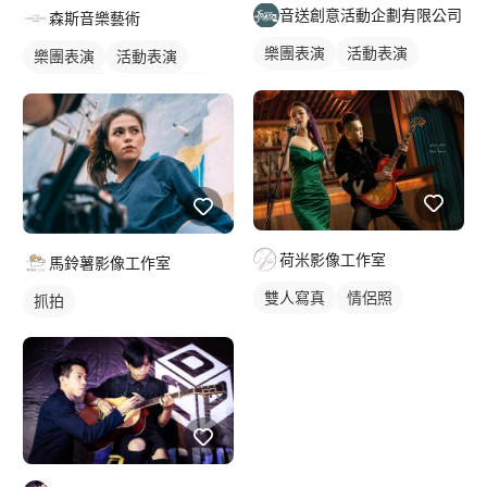
音送創意活動企劃有限公司
森斯音樂藝術
樂團表演
活動表演
樂團表演
活動表演
樂手照
歌唱表演
小提琴表演
大提琴表演
駐唱歌手
活動主持
婚禮表演
荷米影像工作室
馬鈴薯影像工作室
雙人寫真
情侶照
抓拍