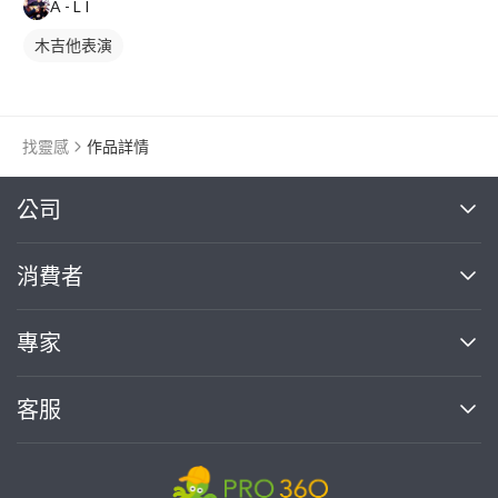
A - L I
木吉他表演
找靈感
作品詳情
繼續完成
公司
關於我們
消費者
找專家(0)
買服務(0)
媒體報導
買服務
專家
部落格
如何使用PRO360
加入我們
案件中心
客服
熱門服務
投資人關係
成為專家
所有服務
客服中心
合作提案
如何接案