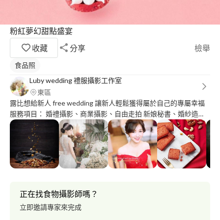
粉紅夢幻甜點盛宴
收藏
分享
檢舉
食品照
Luby wedding 禮服攝影工作室
東區
露比想給新人 free wedding 讓新人輕鬆獲得屬於自己的專屬幸福
服務項目： 婚禮攝影、商業攝影、自由走拍 新娘秘書、婚紗造
型、個人造型、 宴會、表演造型
正在找食物攝影師嗎？
立即邀請專家來完成