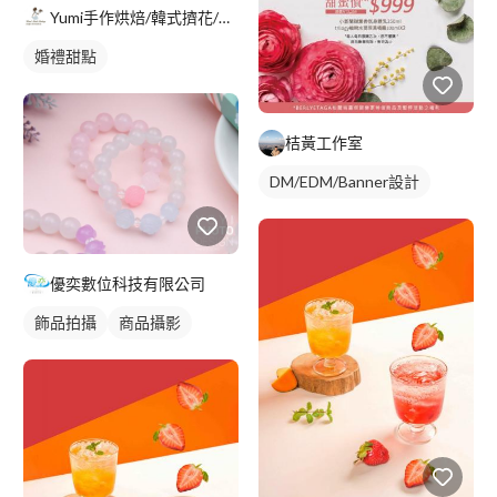
Yumi手作烘焙/韓式擠花/flowers cake/香氛蠟
婚禮甜點
桔黃工作室
DM/EDM/Banner設計
優奕數位科技有限公司
飾品拍攝
商品攝影