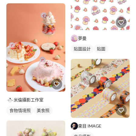
夢曼
貼圖設計
貼圖
米倫攝影工作室
食物情境照
美食照
束目 IMAGE