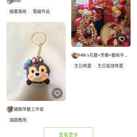
BiBi
繪畫風格
電繪作品
日式畫風
插畫
人物插畫
Milk's花藝×芳療×藝術手作工作室
生日佈置
生日氣球佈置
背板設計
背板出租
黛飾萍藝工作室
插圖應用
查看更多