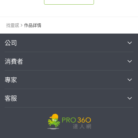
找靈感
作品詳情
繼續完成
公司
關於我們
消費者
找專家(0)
買服務(0)
媒體報導
買服務
專家
部落格
如何使用PRO360
加入我們
案件中心
客服
熱門服務
投資人關係
成為專家
所有服務
客服中心
合作提案
如何接案
價格行情
使用條款
聯絡我們
專家指南
專家目錄
信任與保障