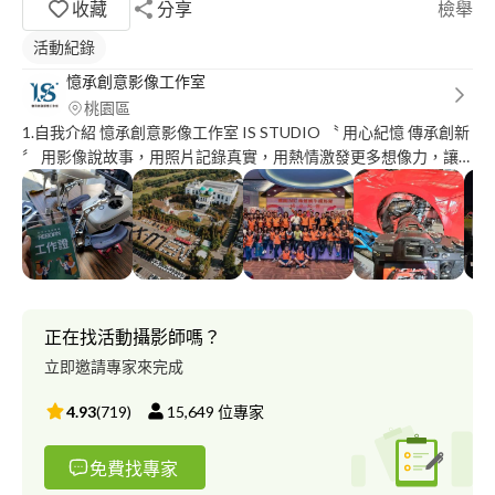
收藏
分享
檢舉
活動紀錄
憶承創意影像工作室
桃園區
1.自我介紹 憶承創意影像工作室 IS STUDIO 〝 用心紀憶 傳承創新
〞 用影像說故事，用照片記錄真實，用熱情激發更多想像力，讓
它無限延伸，創造更多新進界。 2.專業背景 擁有轉播技術、 多機
拍攝活動、廣告經驗 我們也與多家行銷公司/商會 配合拍攝廣告、
紀錄片等 3.服務方式 主要拍攝活動、商業廣告、紀錄片、轉播以
及婚禮攝影，其他攝影相關服務也都有提供，例如商業平面攝影、
婚紗都有相對應合作的團隊 4.收費方式 按照需求報價 5.長期來往
客戶 星宇航空/TIK TOK字覺跳動/桃園大廟景福宮/ IMC桃園分
社/PWC資誠聯合事務所/亞洲電台/ JMOF毛毛台灣/格蘭威爾/正曜
正在找活動攝影師嗎？
科技鍍膜/東南旅遊 6.案例分享 傳統拍攝是訂機死板模式拍攝，而
立即邀請專家來完成
我們的拍攝是以互動，當朋友的方式，空拍縮時，依照客戶的需
求，前往現場開會，做到不一樣的影片成效，快播快剪，將活動兩
4.93
(
719
)
15,649
位專家
天或三天的時間 勝制婚禮儀式 ，三小時內剪輯2進播放，位客戶紀
憶當下的精采呈現，廣受好評 7.專業建議 我們團隊拍攝都是2人以
免費找專家
上，以活動紀錄為例，雙人拍攝可以確保畫面完整性，在拍攝鏡位