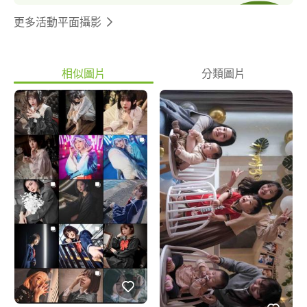
上也有更多元豐富的場景，以及燈光架設、縮時攝影、空拍大合
照， 補光補得好效果是讓人物看起來更立體也不會被有顏色的干
更多活動平面攝影
擾，達到高品質的服務 以下為我們服務項目 ►Image Advertising
| 形象廣告 ►Commercial Photography | 商業攝影 ►Wedding
Photography | 婚禮紀錄 ►Activity Recording | 活動紀錄 ►Live
相似圖片
分類圖片
broadcast|現場直播 ►Aerial Photography | 航拍攝影 ►Religious
Carnival Photography | 廟會紀錄 ►Construction performance
Photography｜建案拍攝 歡迎洽詢 商業影片:
https://vimeo.com/footmarktw