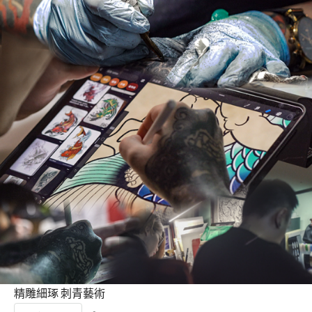
精雕細琢 刺青藝術