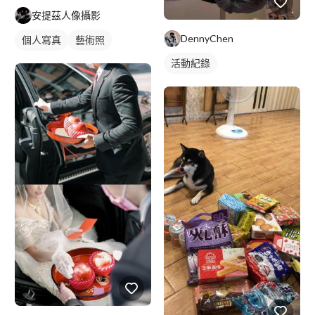
安提茲人像攝影
DennyChen
個人寫真
藝術照
活動紀錄