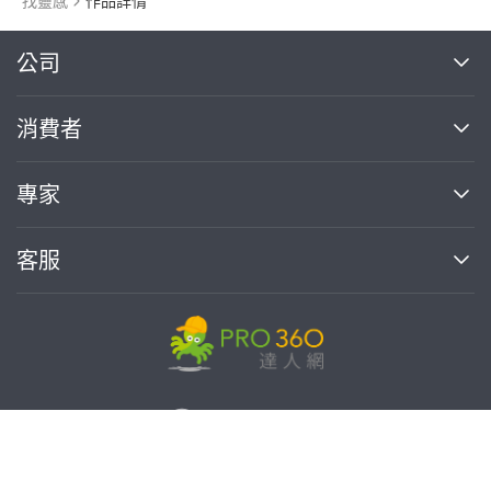
找靈感
作品詳情
繼續完成
公司
關於我們
消費者
找專家(0)
買服務(0)
媒體報導
買服務
專家
部落格
如何使用PRO360
加入我們
案件中心
客服
熱門服務
投資人關係
成為專家
所有服務
客服中心
合作提案
如何接案
價格行情
使用條款
聯絡我們
專家指南
專家目錄
信任與保障
推廣服務
在地專家推薦
隱私權政策
免費找專家
卓越專家
達人網科技股份有限公司
關鍵字搜尋
公告