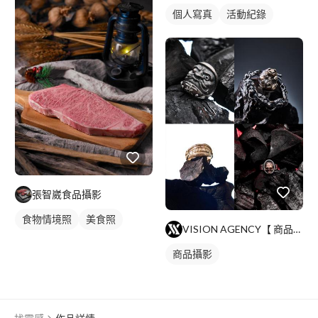
重訓教練
健身課程
個人寫真
活動紀錄
重訓課程
手臂訓練
張智崴食品攝影
食物情境照
美食照
VISION AGENCY【 商品攝影 】
商品攝影