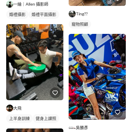
一綸｜Allen 攝影師
Ting??
婚禮攝影
婚禮平面攝影
寵物照顧
大飛
上半身訓練
健身上課照
健身教練
私人健身教練
吳勝彥