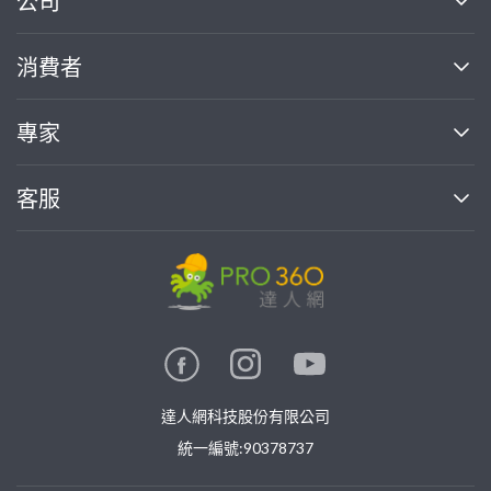
公司
關於我們
消費者
找專家(0)
買服務(0)
媒體報導
買服務
專家
部落格
如何使用PRO360
加入我們
案件中心
客服
熱門服務
投資人關係
成為專家
所有服務
客服中心
合作提案
如何接案
價格行情
使用條款
聯絡我們
專家指南
專家目錄
信任與保障
推廣服務
在地專家推薦
隱私權政策
卓越專家
達人網科技股份有限公司
關鍵字搜尋
公告
特約專家
統一編號:90378737
專業知識