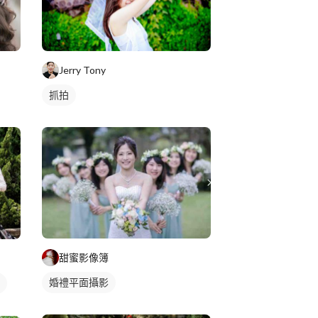
Jerry Tony
抓拍
甜蜜影像簿
婚禮平面攝影