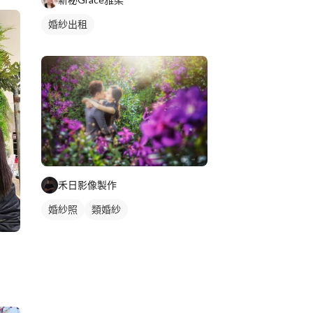
婚紗出租
禾日影像製作
婚紗照
類婚紗