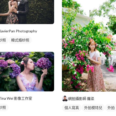
藝術照
XavierPan Photography
紗照
韓式婚紗照
Tina Wei 影像工作室
網拍攝影師 羅梁
紗照
個人寫真
外拍模特兒
外拍
商業人像
抓拍