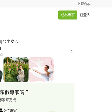
下載App
成為專家
登入
倩兮少女心
l
區
類似專家嗎？
專家來完成
0
位專家