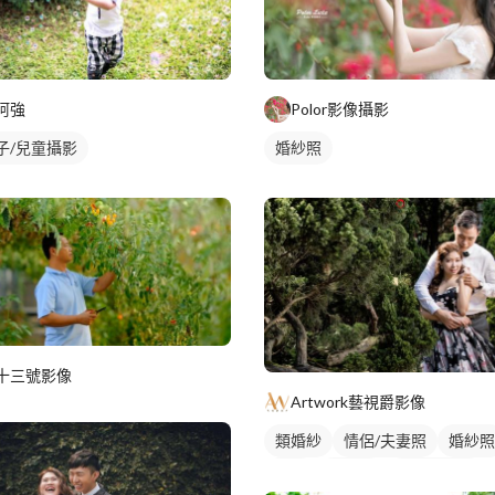
阿強
Polor影像攝影
子/兒童攝影
婚紗照
十三號影像
Artwork藝視爵影像
類婚紗
情侶/夫妻照
婚紗照
外拍
情侶照
情侶藝術照