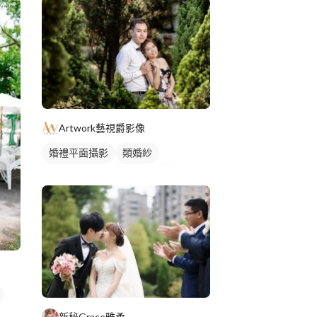
Artwork藝視爵影像
婚禮平面攝影
類婚紗
情侶/夫妻照
婚紗照
外拍
情侶照
情侶藝術照
藝術照
新秘Grace雅柔