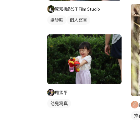
感知攝影ST Film Studio
婚紗照
個人寫真
個人婚紗寫真
美式婚紗照
外拍
外拍模特兒
商業人像
周孟平
幼兒寫真
捧