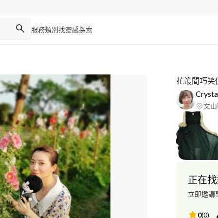
服務類別
找靈感
探索
花叢間巧笑
Crysta
文山
正在找
立即邀請
0
(
0
)