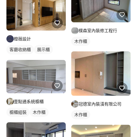
樸森室內裝修工程行
橙薇設計
木作櫃
客廳收納櫃
展示櫃
電視櫃
壹點通系統櫥櫃
冠德室內裝潢有限公司
櫥櫃組裝
木作櫃
木作櫃