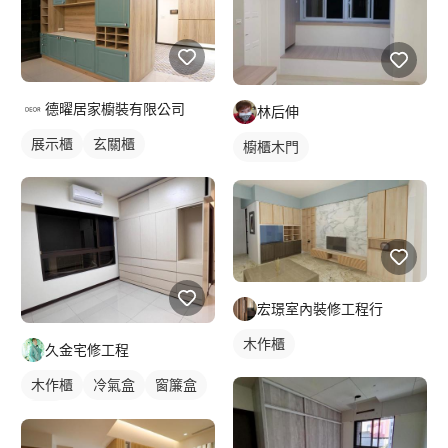
德曜居家櫥裝有限公司
林后伸
展示櫃
玄關櫃
櫥櫃木門
宏璟室內裝修工程行
木作櫃
久金宅修工程
木作櫃
冷氣盒
窗簾盒
衣櫃