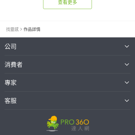
查看更多
找靈感
作品詳情
繼續完成
公司
關於我們
消費者
找專家(0)
買服務(0)
媒體報導
買服務
專家
部落格
如何使用PRO360
加入我們
案件中心
客服
熱門服務
投資人關係
成為專家
所有服務
客服中心
合作提案
如何接案
價格行情
使用條款
聯絡我們
專家指南