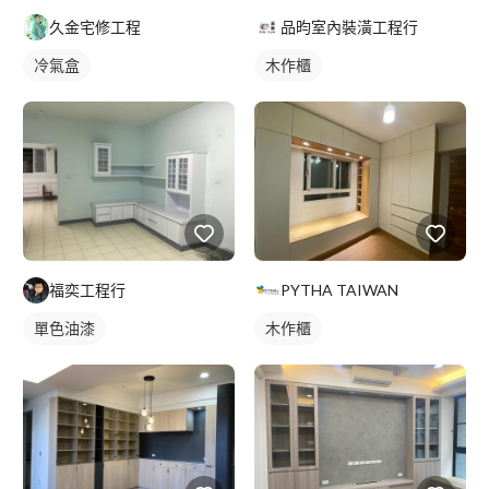
久金宅修工程
品昀室內裝潢工程行
冷氣盒
木作櫃
福奕工程行
PYTHA TAIWAN
單色油漆
木作櫃