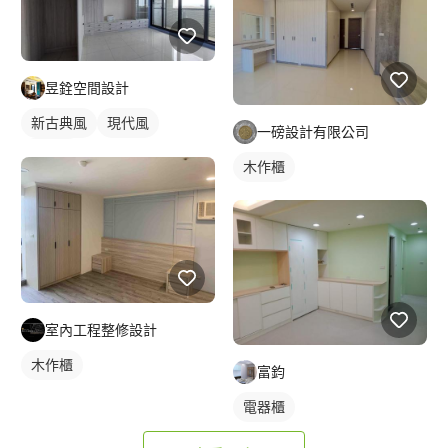
昱銓空間設計
新古典風
現代風
一磅設計有限公司
北歐風
木作櫃
室內工程整修設計
木作櫃
富鈞
電器櫃