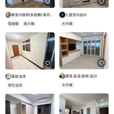
墨室內裝修(系統櫃).墨荷空間設計有限公司
九藝室內設計
電器櫃
展示櫃
木作櫃
客廳收納櫃
康祿 裝潢/裝修/設計
義新油漆
木作櫃
單色油漆