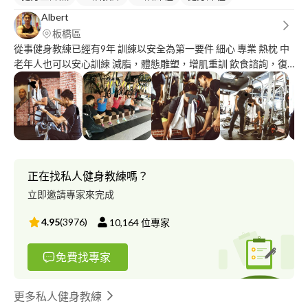
Albert
板橋區
從事健身教練已經有9年 訓練以安全為第一要件 細心 專業 熱枕 中
老年人也可以安心訓練 減脂，體態雕塑，增肌重訓 飲食諮詢，復
健訓練，筋膜放鬆 主要上課地點為板橋江子翠捷運站附近 永和頂
溪捷運站附近 -可刷卡
正在找私人健身教練嗎？
立即邀請專家來完成
4.95
(
3976
)
10,164
位專家
免費找專家
更多私人健身教練