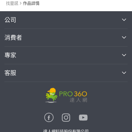
找靈感
作品詳情
繼續完成
公司
關於我們
消費者
找專家(0)
買服務(0)
媒體報導
買服務
專家
部落格
如何使用PRO360
加入我們
案件中心
客服
熱門服務
投資人關係
成為專家
所有服務
客服中心
合作提案
如何接案
價格行情
使用條款
聯絡我們
專家指南
專家目錄
信任與保障
推廣服務
在地專家推薦
隱私權政策
卓越專家
達人網科技股份有限公司