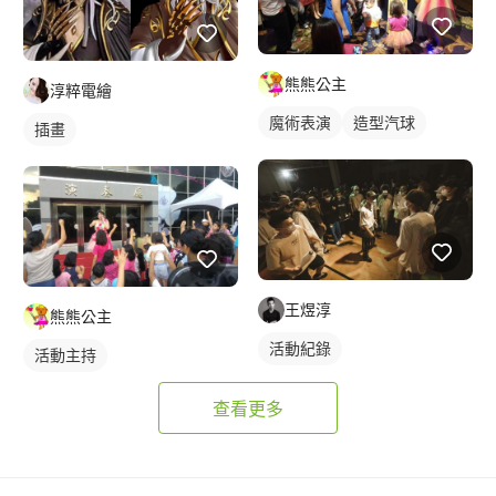
熊熊公主
淳粹電繪
魔術表演
造型汽球
插畫
王煜淳
熊熊公主
活動紀錄
活動主持
查看更多