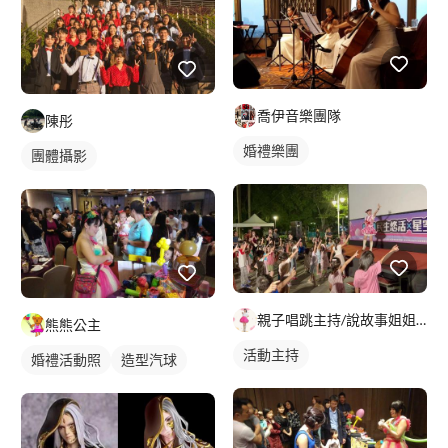
喬伊音樂團隊
陳彤
婚禮樂團
團體攝影
親子唱跳主持/說故事姐姐 貝殼姐姐
熊熊公主
活動主持
婚禮活動照
造型汽球