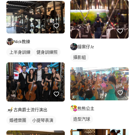
Nick教練
接案仔Jz
上半身訓練
健身訓練照
攝影組
胸肌訓練
熊熊公主
古典爵士流行演出
造型汽球
婚禮樂團
小提琴表演
大提琴表演