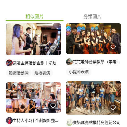
相似圖片
分類圖片
花花老師音樂教學（李老師）/心手相映藝術坊
棠凌主持活動企劃｜妃炫樂團
小提琴表演
婚禮活動照
婚禮表演
主持人小Q | 企劃設計整合管家
賽諾瑪亮點模特兒經紀公司