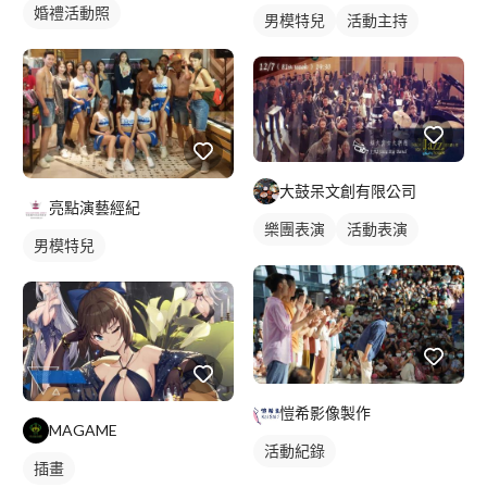
婚禮活動照
男模特兒
活動主持
大鼓呆文創有限公司
亮點演藝經紀
樂團表演
活動表演
男模特兒
愷希影像製作
MAGAME
活動紀錄
插畫