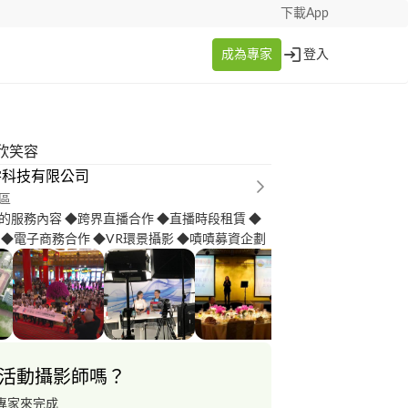
下載App
成為專家
登入
欣笑容
零科技有限公司
區
的服務內容 ◆跨界直播合作 ◆直播時段租賃 ◆
 ◆電子商務合作 ◆VR環景攝影 ◆嘖嘖募資企劃
活動攝影師嗎？
專家來完成