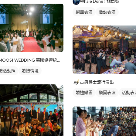
Whale Done ! 鯨魚號
樂團表演
活動表演
MOOSI WEDDING 慕曦婚禮統籌顧問
禮活動照
婚禮情境
古典爵士流行演出
婚禮樂團
樂團表演
活動表
歌唱表演