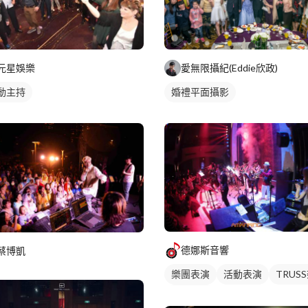
愛無限攝紀(Eddie欣政)
元星娛樂
婚禮平面攝影
動主持
德娜斯音響
蔡博凱
樂團表演
活動表演
TRUS
活動舞台