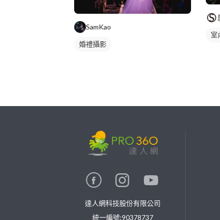
SamKao
室
婚禮攝影
活
繼續完成
找專家(0)
買服務(0)
達人網科技股份有限公司
統一編號:90378737