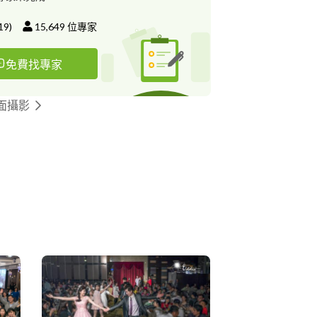
19
)
15,649
位專家
免費找專家
面攝影