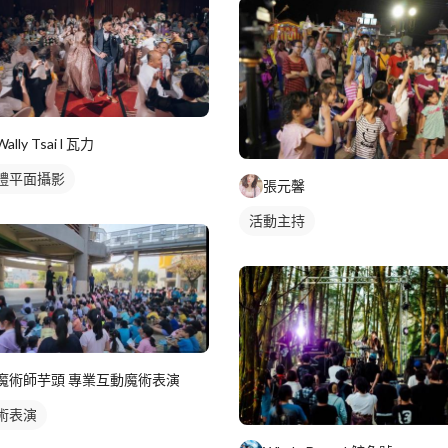
Wally Tsai l 瓦力
禮平面攝影
張元馨
活動主持
魔術師芋頭 專業互動魔術表演
術表演