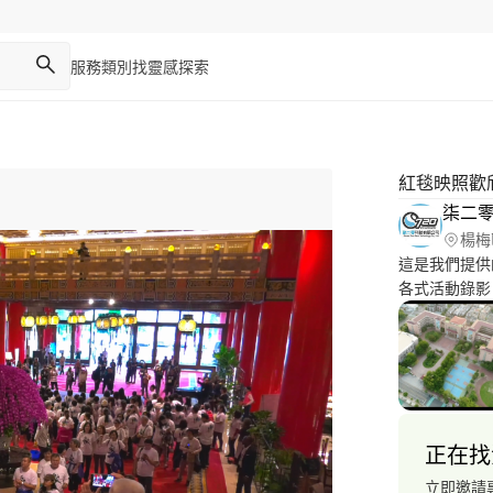
服務類別
找靈感
探索
紅毯映照歡
柒二
楊梅
這是我們提供
各式活動錄影
正在找
立即邀請