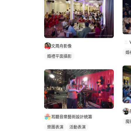
文周舟影像
婚
婚禮平面攝影
耳聽音樂藝術設計統籌
魔
樂團表演
活動表演