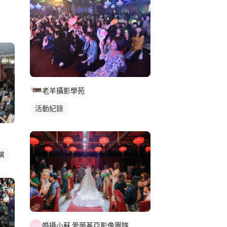
老羊攝影學苑
活動紀錄
演
婚攝小蘇 愛蒂莃亞影像團隊