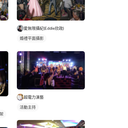
愛無限攝紀(Eddie欣政)
婚禮平面攝影
超電力演藝
活動主持
S架