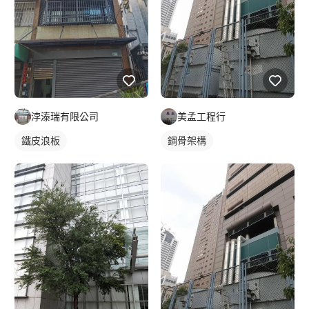
浡溙瑞有限公司
美孟工程行
鐵皮浪板
鋼骨架構