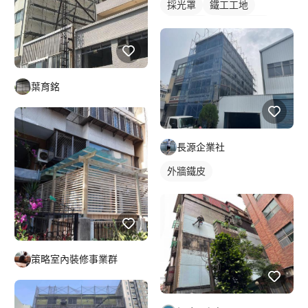
採光罩
鐵工工地
鋁採光罩
門前採光罩
葉育銘
長源企業社
外牆鐵皮
策略室內裝修事業群