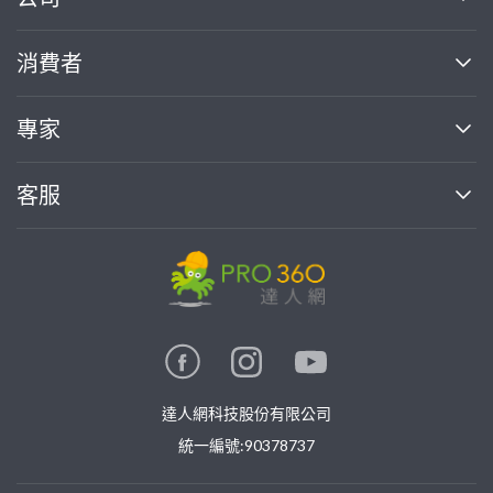
關於我們
消費者
找專家(0)
買服務(0)
媒體報導
買服務
專家
部落格
如何使用PRO360
加入我們
案件中心
客服
熱門服務
投資人關係
成為專家
所有服務
客服中心
合作提案
如何接案
價格行情
使用條款
聯絡我們
專家指南
專家目錄
信任與保障
推廣服務
在地專家推薦
隱私權政策
卓越專家
達人網科技股份有限公司
關鍵字搜尋
公告
特約專家
統一編號:90378737
專業知識
勞健保專區