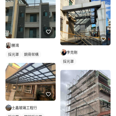
勝鴻
李克剛
採光罩
鋼骨架構
採光罩
士鑫玻璃工程行