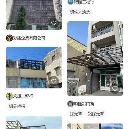
耀隆工程行
蜘蛛人清洗
彩銘企業有限公司
禾翊工程行
順隆鋁門窗
鋼骨架構
採光罩
鋁採光罩
門前採光罩