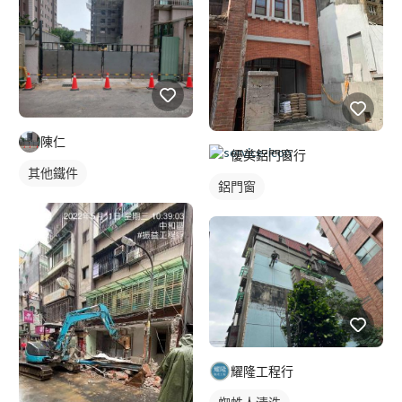
陳仁
優美鋁門窗行
其他鐵件
鋁門窗
耀隆工程行