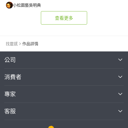
小松園藝吳明典
查看更多
找靈感
作品詳情
繼續完成
公司
關於我們
消費者
找專家(0)
買服務(0)
媒體報導
買服務
專家
部落格
如何使用PRO360
加入我們
案件中心
客服
熱門服務
投資人關係
成為專家
所有服務
客服中心