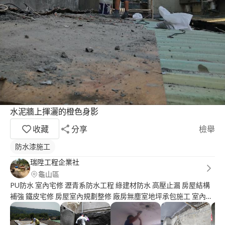
水泥牆上揮灑的橙色身影
收藏
分享
檢舉
防水漆施工
瑞陞工程企業社
龜山區
PU防水 室內宅修 瀝青系防水工程 綠建材防水 高壓止漏 房屋結構
補強 鐵皮宅修 房屋室內規劃整修 廠房無塵室地坪承包施工 室內磁
磚整修 拆除整修 室內外油漆批土工業風整修