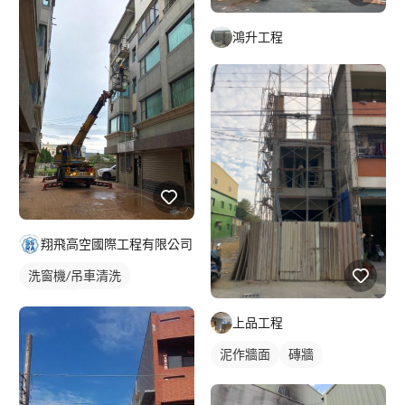
鴻升工程
翔飛高空國際工程有限公司
洗窗機/吊車清洗
外牆清洗
上品工程
大樓玻璃/外牆清潔
泥作牆面
磚牆