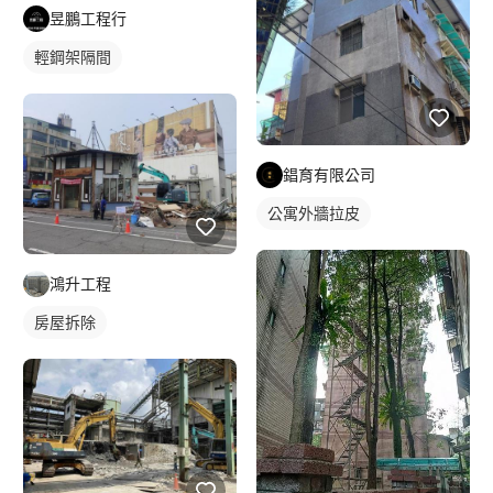
昱鵬工程行
輕鋼架隔間
錩育有限公司
公寓外牆拉皮
鴻升工程
房屋拆除