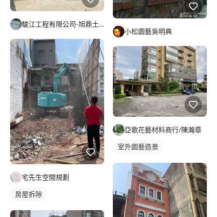
駿江工程有限公司-旭鼎土木包工業
小松園藝吳明典
亞歌花藝材料商行/陳瀚章
室外園藝造景
宅先生空間規劃
房屋拆除