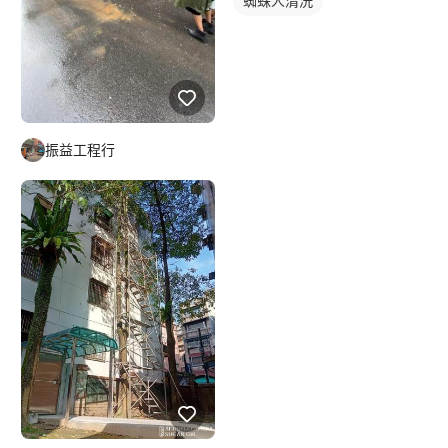
蜘蛛人清洗
振益工程行