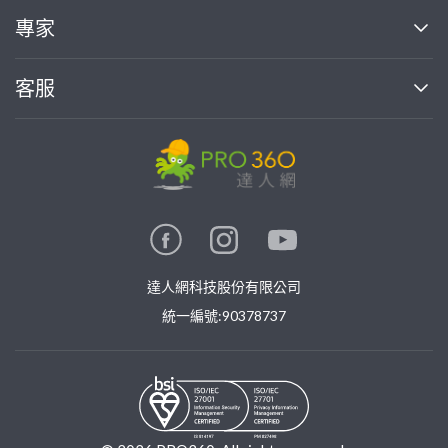
買服務
專家
部落格
如何使用PRO360
加入我們
案件中心
客服
熱門服務
投資人關係
成為專家
所有服務
客服中心
合作提案
如何接案
價格行情
使用條款
聯絡我們
專家指南
專家目錄
信任與保障
推廣服務
在地專家推薦
隱私權政策
卓越專家
達人網科技股份有限公司
關鍵字搜尋
公告
特約專家
統一編號:90378737
專業知識
勞健保專區
問專家
新手攻略