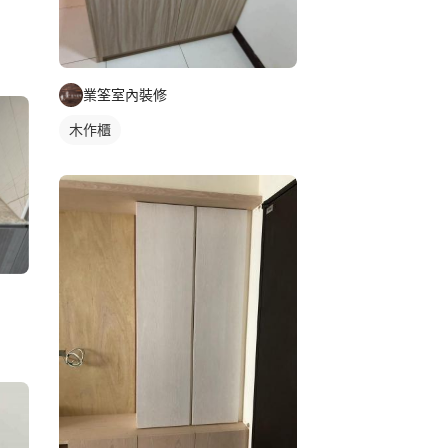
業筌室內裝修
木作櫃