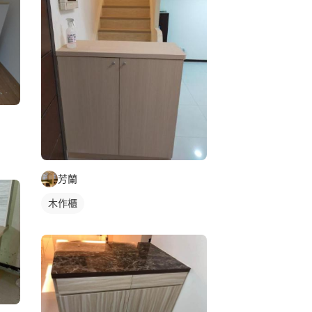
芳蘭
木作櫃