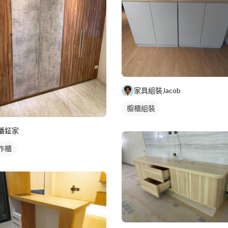
家具組裝Jacob
櫥櫃組裝
潘鉦家
作櫃