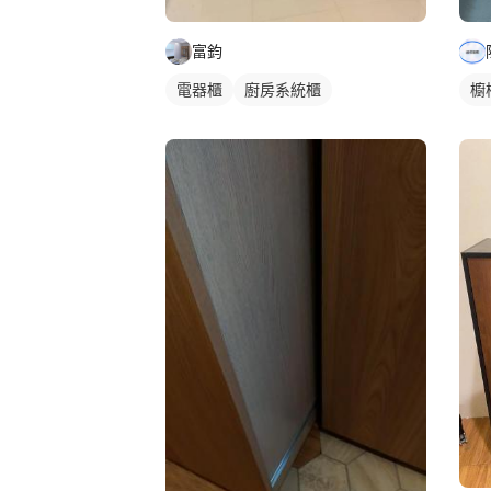
富鈞
電器櫃
廚房系統櫃
櫥