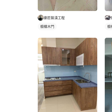
豪匠裝潢工程
櫥櫃木門
櫥