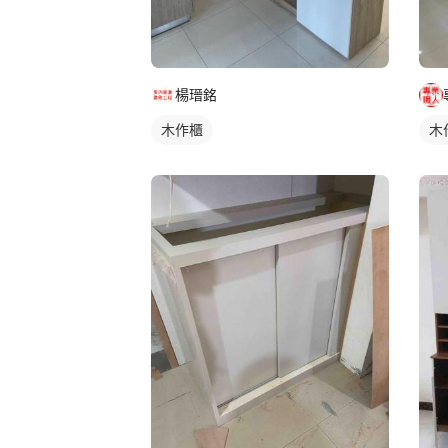
楊瑨銘
木作櫃
木