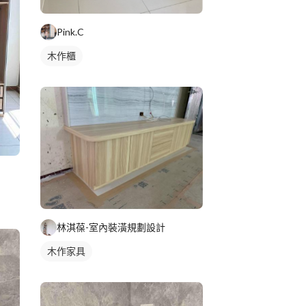
Pink.C
木作櫃
林淇葆-室內裝潢規劃設計
木作家具