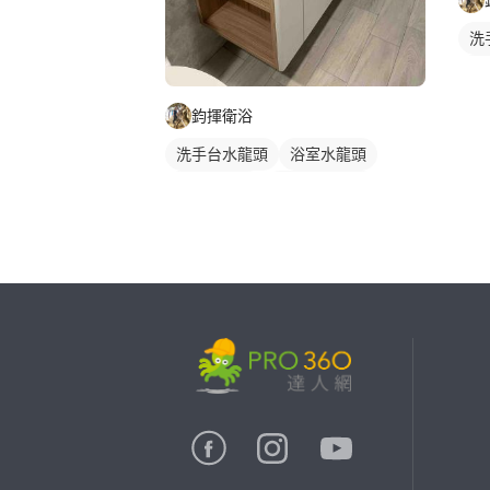
洗
水
浴
鈞揮衛浴
洗手台水龍頭
浴室水龍頭
水龍頭安裝
浴櫃型洗臉盆
浴櫃
洗臉盆
繼續完成
找專家(0)
買服務(0)