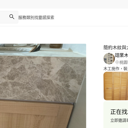
服務類別
找靈感
探索
簡約木紋與
翊業
桃園
木工施作，裝
正在找
立即邀請