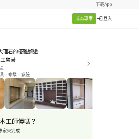
下載App
成為專家
登入
大理石的優雅邂逅
木工裝潢
區
潢，修繕，系統
木工師傅嗎？
專家來完成