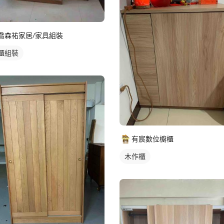
喬森祐家居/家具組裝
櫃組裝
有宸數位櫥櫃
木作櫃