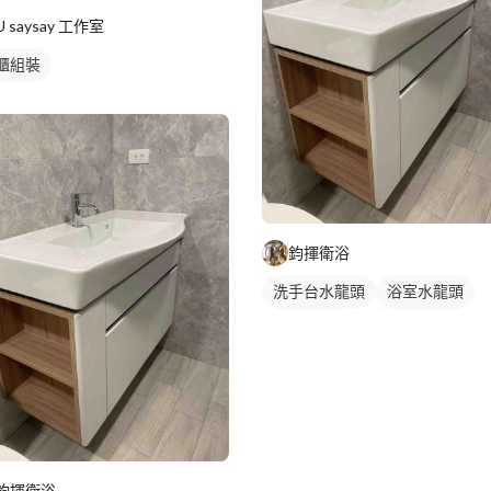
U saysay 工作室
櫃組裝
鈞揮衛浴
洗手台水龍頭
浴室水龍頭
水龍頭安裝
浴櫃型洗臉盆
浴櫃
洗臉盆
鈞揮衛浴