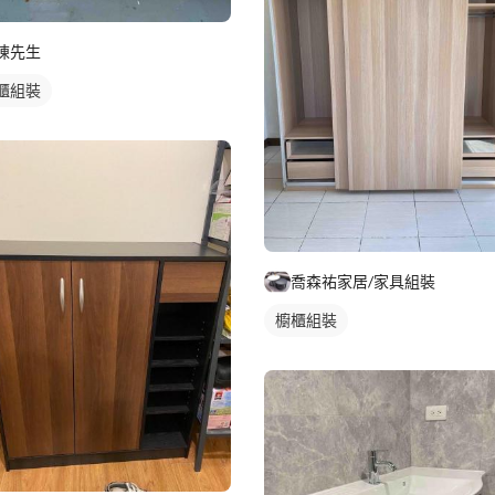
陳先生
櫃組裝
喬森祐家居/家具組裝
櫥櫃組裝