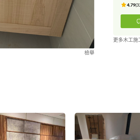
4.79
(
3
更多木工施
檢舉