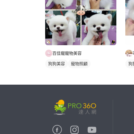
百佳寵寵物美容
狗狗美容
寵物照顧
狗
繼續完成
找專家(0)
買服務(0)