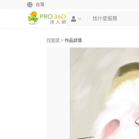
台灣
找靈感
作品詳情