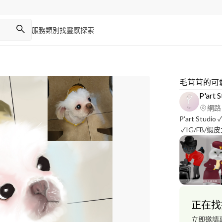
服務類別
找靈感
探索
毛茸茸的可
P'art 
網路
P'art Studio ✓照片修圖後製去背 ✓寵物/人物/電腦手繪插圖
✓IG/FB/蝦皮大頭照 
B
正在找
立即邀請