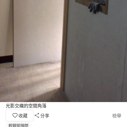
光影交織的空間角落
收藏
分享
檢舉
輕鋼架隔間