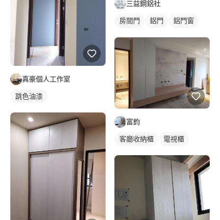
三益鋼鋁社
房間門
鋁門
鋁門窗
陽台鋁門
真豪個人工作室
跳色油漆
富鈞
客廳收納櫃
電視櫃