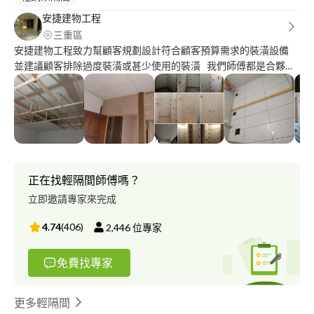
安捷建物工程
三重區
安捷建物工程致力幫顧客規劃設計符合顧客預算需求的裝潢設備
並建議顧客排除過度裝潢或甚少使用的裝潢 我們師傅都是合夥人
專精大電水電設計施工 門禁系統設計施工 木作裝潢 泥作工程 鐵皮
屋工廠興建 經驗豐富 足以完成任何業主 和廠商的託付 謝謝pro360
達人網 給我們曝光的機會 感恩
正在找輕隔間師傅嗎？
立即邀請專家來完成
4.74
(
406
)
2,446
位專家
免費找專家
更多輕隔間