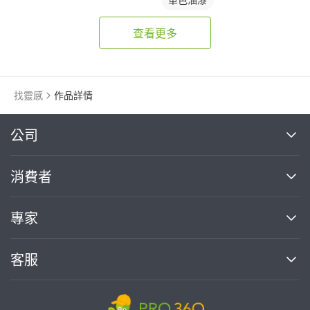
查看更多
找靈感
作品詳情
繼續完成
公司
關於我們
消費者
找專家(0)
買服務(0)
媒體報導
買服務
專家
部落格
如何使用PRO360
加入我們
案件中心
客服
熱門服務
投資人關係
成為專家
所有服務
客服中心
合作提案
如何接案