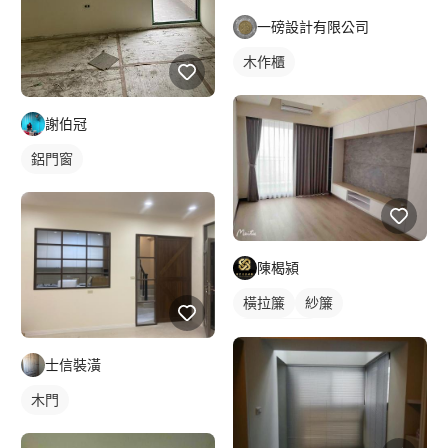
一磅設計有限公司
木作櫃
謝伯冠
鋁門窗
陳楬潁
橫拉簾
紗簾
落地窗窗簾
士信裝潢
木門