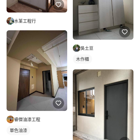
水荃工程行
吳土豆
木作櫃
睿傑油漆工程
單色油漆