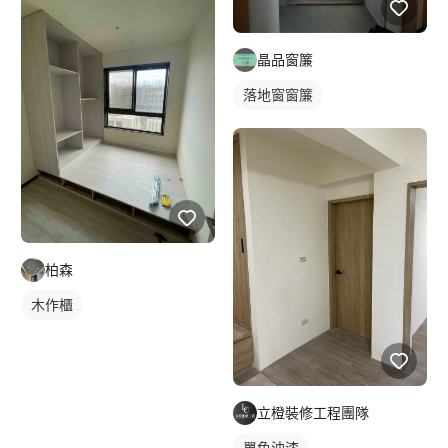
晶品窗簾
落地窗窗簾
柏森
木作櫃
立橙裝修工程團隊
單色油漆