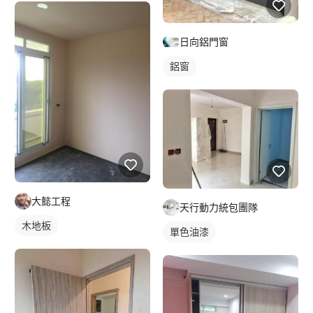
日向鋁門窗
鋁窗
大懿工程
天行動力統包團隊
木地板
單色油漆