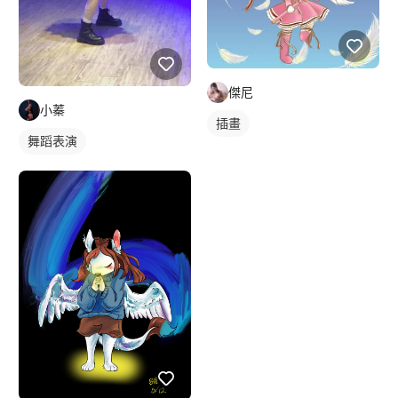
傑尼
小蓁
插畫
舞蹈表演