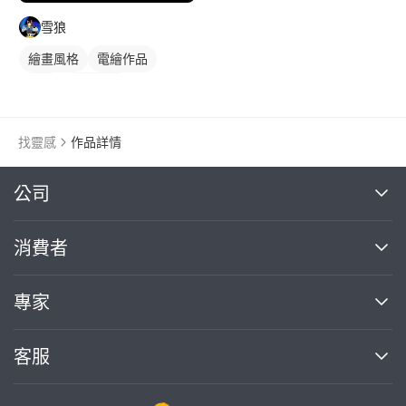
雪狼
繪畫風格
電繪作品
插畫
人物插畫
找靈感
作品詳情
繼續完成
公司
關於我們
消費者
找專家(0)
買服務(0)
媒體報導
買服務
專家
部落格
如何使用PRO360
加入我們
案件中心
客服
熱門服務
投資人關係
成為專家
所有服務
客服中心