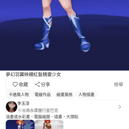
夢幻羽翼映襯紅髮精靈少女
收藏
分享
檢舉
卡通風人物
電繪作品
繪畫風格
人物插畫
李玉淳
台南永康鹽行星巴克
油畫或水彩畫，電腦繪圖，插畫，大頭貼