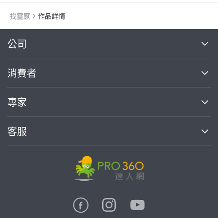
找靈感
作品詳情
繼續完成
公司
關於我們
消費者
找專家(0)
買服務(0)
媒體報導
買服務
專家
部落格
如何使用PRO360
加入我們
案件中心
客服
熱門服務
投資人關係
成為專家
所有服務
客服中心
合作提案
如何接案
價格行情
使用條款
聯絡我們
專家指南
專家目錄
信任與保障
推廣服務
在地專家推薦
隱私權政策