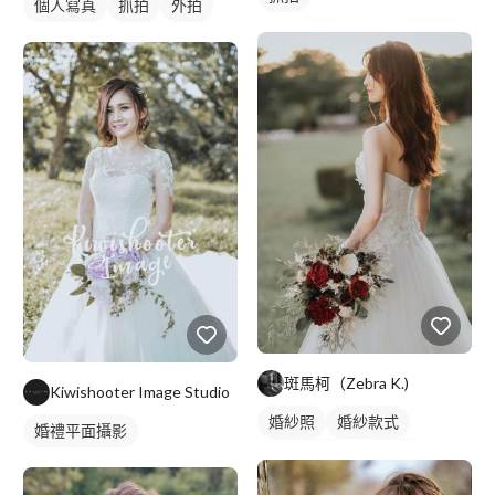
個人寫真
抓拍
外拍
斑馬柯（Zebra K.)
Kiwishooter Image Studio
婚紗照
婚紗款式
婚禮平面攝影
美式婚紗照
類婚紗