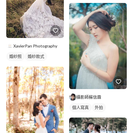
XavierPan Photography
婚紗照
婚紗款式
韓式婚紗照
攝影師蘇信霖
個人寫真
外拍
外拍模特兒
抓拍