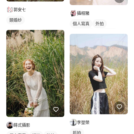
郭安七
攝相豬
類婚紗
個人寫真
外拍
外拍模特兒
商業人像
李堃榮
蒔弎攝影
抓拍