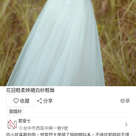
花冠輕柔映襯白紗輕舞
收藏
分享
檢舉
類婚紗
郭安七
台中市西區中興一巷9號
從小就喜歡拍照，想當然大學讀了個相關科系，不過從那時起不僅