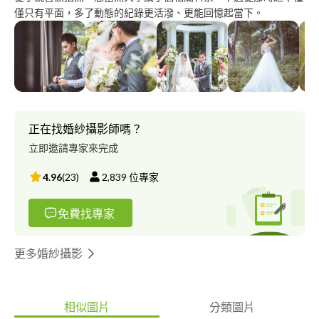
僅只有平面，多了動態的紀錄更活潑、更能回憶起當下。
正在找婚紗攝影師嗎？
立即邀請專家來完成
4.96
(
23
)
2,839
位專家
免費找專家
更多婚紗攝影
相似圖片
分類圖片