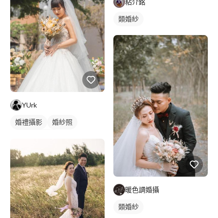
粘介銘
類婚紗
YUrk
婚禮攝影
婚紗照
婚禮動態錄影
婚禮平面攝影
暖色調婚攝
類婚紗