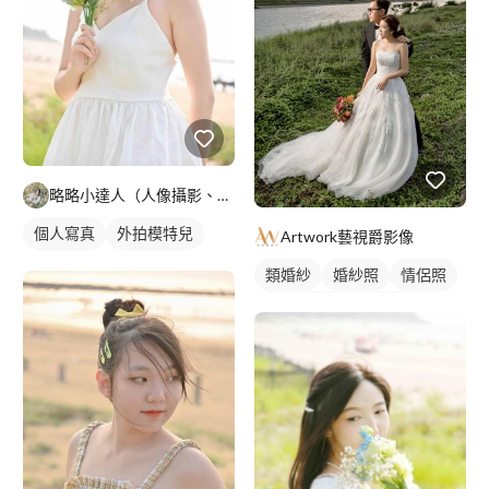
略略小達人（人像攝影、圖案美編設計）
個人寫真
外拍模特兒
Artwork藝視爵影像
外拍
類婚紗
婚紗照
情侶照
情侶婚紗照
情侶藝術照
婚紗款式
藝術照