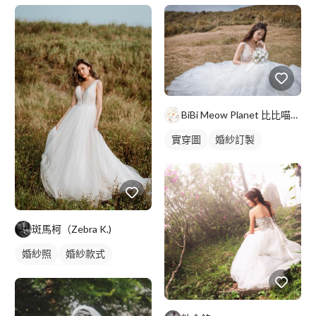
BiBi Meow Planet 比比喵星球坊
實穿圖
婚紗訂製
斑馬柯（Zebra K.)
婚紗照
婚紗款式
美式婚紗照
類婚紗