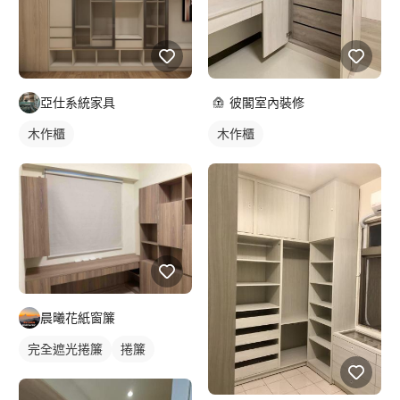
彼閣室內裝修
亞仕系統家具
木作櫃
木作櫃
晨曦花紙窗簾
完全遮光捲簾
捲簾