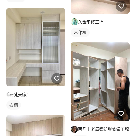
久金宅修工程
木作櫃
梵美家居
衣櫃
西乃山老屋翻新與修繕工程