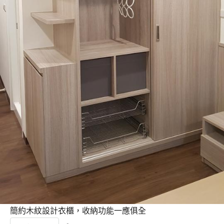
簡約木紋設計衣櫃，收納功能一應俱全