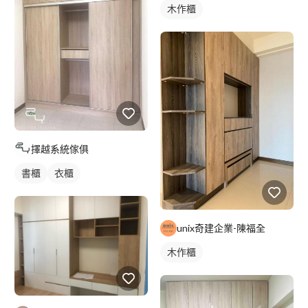
木作櫃
擇越系統傢俱
書櫃
衣櫃
unix奇建企業-陳福全
木作櫃