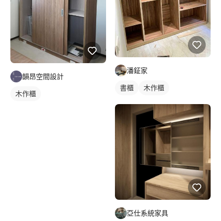
潘鉦家
韻昂空間設計
書櫃
木作櫃
木作櫃
亞仕系統家具