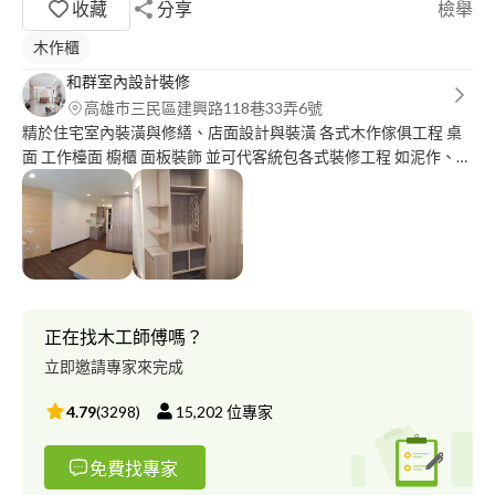
收藏
分享
檢舉
木作櫃
和群室內設計裝修
高雄市三民區建興路118巷33弄6號
精於住宅室內裝潢與修繕、店面設計與裝潢 各式木作傢俱工程 桌
面 工作檯面 櫥櫃 面板裝飾 並可代客統包各式裝修工程 如泥作、水
電與油漆等
正在找木工師傅嗎？
立即邀請專家來完成
4.79
(
3298
)
15,202
位專家
免費找專家