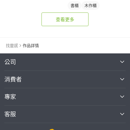
書櫃
木作櫃
查看更多
找靈感
作品詳情
繼續完成
公司
關於我們
消費者
找專家(0)
買服務(0)
媒體報導
買服務
專家
部落格
如何使用PRO360
加入我們
案件中心
客服
熱門服務
投資人關係
成為專家
所有服務
客服中心