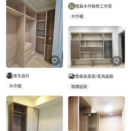
隆森木作裝修工作室
木作櫃
金生設計
喬森祐家居/家具組裝
木作櫃
櫥櫃組裝