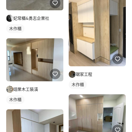
妃常櫃&勇志企業社
木作櫃
琚家工程
木作櫃
翊業木工裝潢
木作櫃