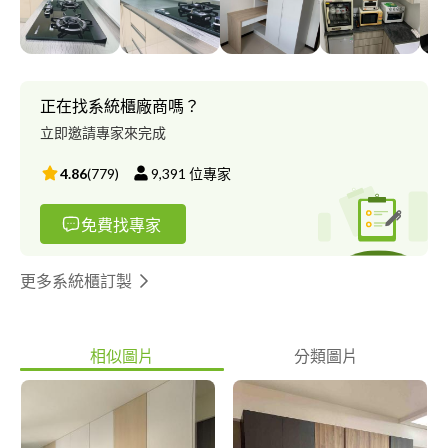
正在找系統櫃廠商嗎？
立即邀請專家來完成
4.86
(
779
)
9,391
位專家
免費找專家
更多系統櫃訂製
相似圖片
分類圖片