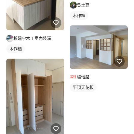
吳土豆
木作櫃
賴建宇木工室內裝潢
木作櫃
楊瑨銘
平頂天花板