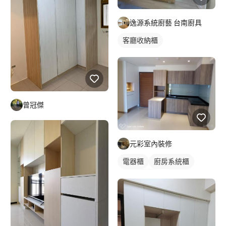
逸源系統廚藝 台南廚具
客廳收納櫃
曾冠傑
元彩室內裝修
電器櫃
廚房系統櫃
客廳收納櫃
電視櫃