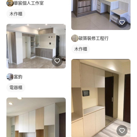
華宸個人工作室
木作櫃
碳築裝修工程行
木作櫃
富鈞
電器櫃