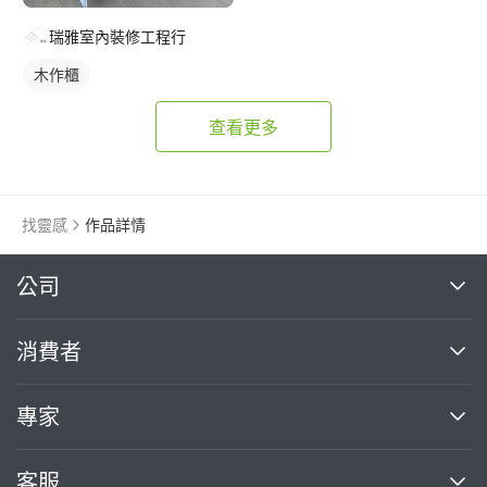
瑞雅室內裝修工程行
木作櫃
查看更多
找靈感
作品詳情
繼續完成
公司
關於我們
消費者
找專家(0)
買服務(0)
媒體報導
買服務
專家
部落格
如何使用PRO360
加入我們
案件中心
客服