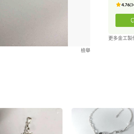
4.76
(
3
更多金工製
檢舉