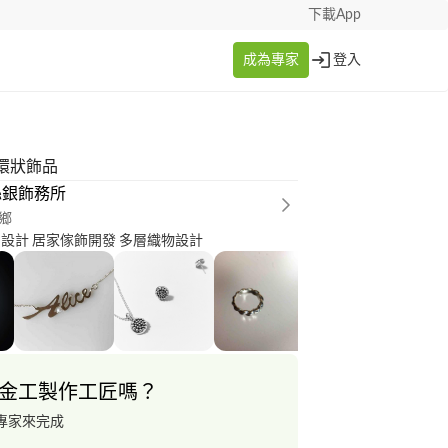
下載App
成為專家
登入
環狀飾品
絲銀飾務所
鄉
寶設計 居家傢飾開發 多層織物設計
金工製作工匠嗎？
專家來完成