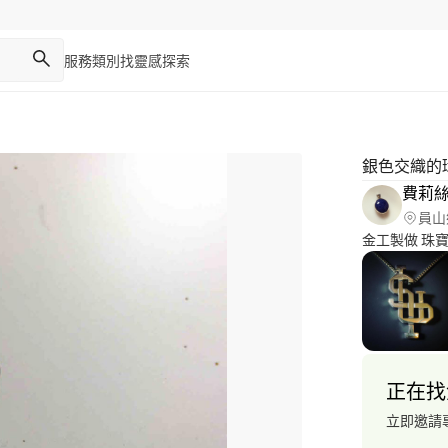
服務類別
找靈感
探索
銀色交織的
費莉
員山
金工製做 珠
正在找
立即邀請