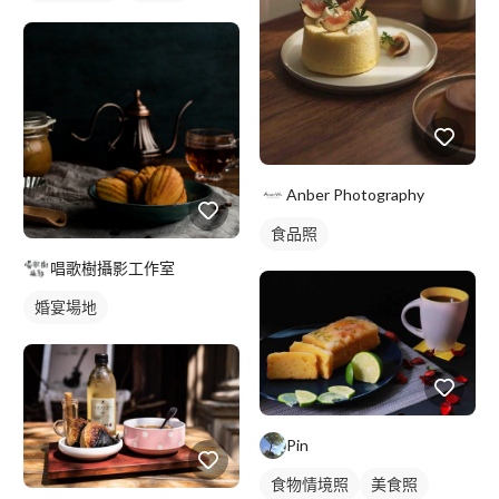
Anber Photography
食品照
唱歌樹攝影工作室
婚宴場地
Pin
食物情境照
美食照