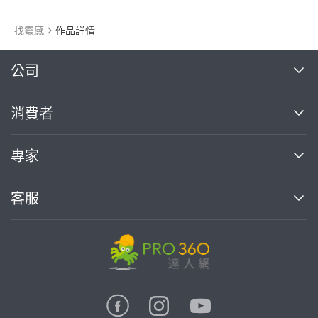
找靈感
作品詳情
繼續完成
公司
關於我們
消費者
找專家(0)
買服務(0)
媒體報導
買服務
專家
部落格
如何使用PRO360
加入我們
案件中心
客服
熱門服務
投資人關係
成為專家
所有服務
客服中心
合作提案
如何接案
價格行情
使用條款
聯絡我們
專家指南
專家目錄
信任與保障
推廣服務