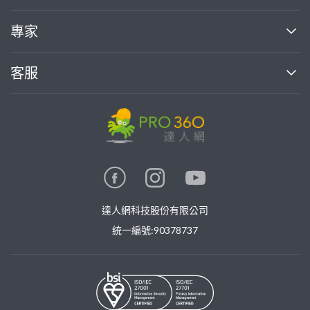
媒體報導
買服務
專家
部落格
如何使用PRO360
加入我們
案件中心
客服
熱門服務
投資人關係
成為專家
所有服務
客服中心
合作提案
如何接案
價格行情
使用條款
聯絡我們
專家指南
專家目錄
信任與保障
推廣服務
在地專家推薦
隱私權政策
卓越專家
達人網科技股份有限公司
關鍵字搜尋
公告
特約專家
統一編號:90378737
專業知識
勞健保專區
問專家
新手攻略