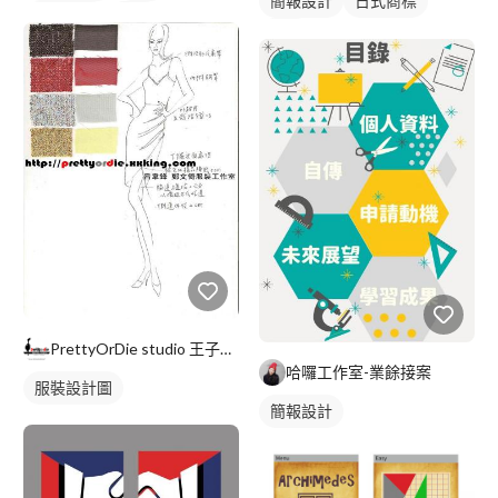
簡報設計
日式商標
美式商標
藍色
黑白
PrettyOrDie studio 王子街38號表演服裝
哈囉工作室-業餘接案
服裝設計圖
簡報設計