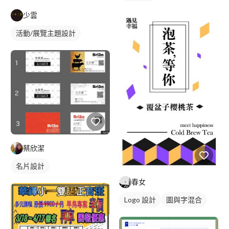
少雲
活動/展覽主題設計
蔡欣潔
名片設計
春女
Logo 設計
圖與字混合