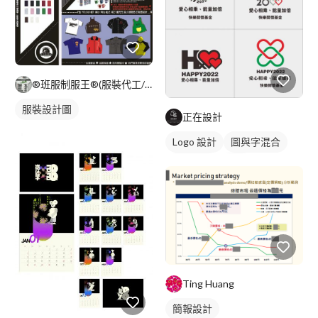
®班服制服王®(服裝代工/公司制服/團體服/活動衣物)
服裝設計圖
正在設計
Logo 設計
圖與字混合
卡通商標
綠色
Ting Huang
簡報設計