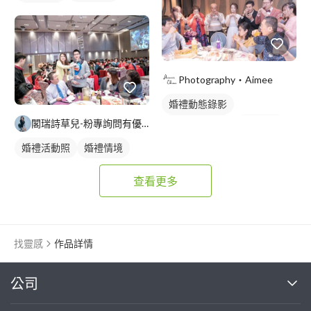
活動紀錄
Photography・Aimee
婚禮動態錄影
閣瑞詩草兒-粉專詢問有優惠喔!!在這邊問沒有優惠
婚禮平面攝影
活動紀錄
婚禮活動照
婚禮情境
查看更多
找靈感
作品詳情
繼續完成
公司