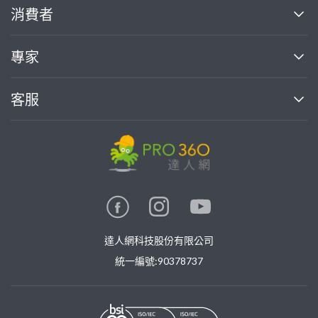
關於我們
消費者
找專家(0)
買服務(0)
媒體報導
買服務
專家
部落格
如何使用PRO360
加入我們
案件中心
客服
熱門服務
投資人關係
成為專家
所有服務
客服中心
合作提案
如何接案
價格行情
使用條款
聯絡我們
專家指南
專家目錄
信任與保障
推廣服務
在地專家推薦
隱私權政策
卓越專家
達人網科技股份有限公司
關鍵字搜尋
公告
特約專家
統一編號:90378737
專業知識
勞健保專區
問專家