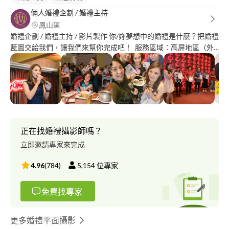
倆人婚禮企劃 / 婚禮主持
鳳山區
婚禮企劃 / 婚禮主持 / 影片製作 你/妳夢想中的婚禮是什麼？把婚禮
藍圖交給我們，讓我們來幫你完成吧！ 服務區域：高屏地區（外
縣市地區實報實銷車馬費） ＊婚禮企劃 宴會流程規劃及彩排、賓
客互動安排、進場動線擬定、傳統儀式引導及婚禮相關建議。 ＊
婚禮主持 宴會主持人，依照活動流程及新人期望風格，維持宴會
活動氣氛，呈現專屬於你/妳的兩人故事。 ＊婚禮影音製作 婚禮影
片製作、宴會流程音樂剪接及安排，擔任宴會音控人員，與現場活
動主持配合，婚禮音樂及依照現場狀況音樂播放。 ＊婚禮相關建
議 婚禮佈置、婚禮攝影、宴會地點......等相關婚禮建議。 兩人的婚
正在找婚禮攝影師嗎？
禮，「倆人」幫你/妳實現 點選➡️ http://q-r.to/balxbO 前往整合平
立即邀請專家來完成
台，完整了解「倆人婚禮」 ✨推薦文：
http://verywed.com/forum/expexch/3136094.html
4.96
(
784
)
5,154
位專家
http://verywed.com/forum/expexch/3136888.html ✨作品參考：
https://www.youtube.com/watch?v=H1-nV9baxbk（第一視角-內
免費找專家
涵主持片段） https://www.youtube.com/watch?
v=TnLdCN9Cmts （婚禮紀錄）
更多婚禮平面攝影