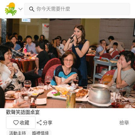
歡聲笑語圍桌宴
收藏
分享
檢舉
活動主持
婚禮情境