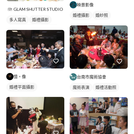
映景影像
GLAM SHUTTER STUDIO
婚禮攝影
婚紗照
多人寫真
婚禮攝影
婚禮動態錄影
婚禮平面攝影
活動紀錄
婚禮平面攝影
憶。像
台南市魔術協會
婚禮平面攝影
魔術表演
婚禮活動照