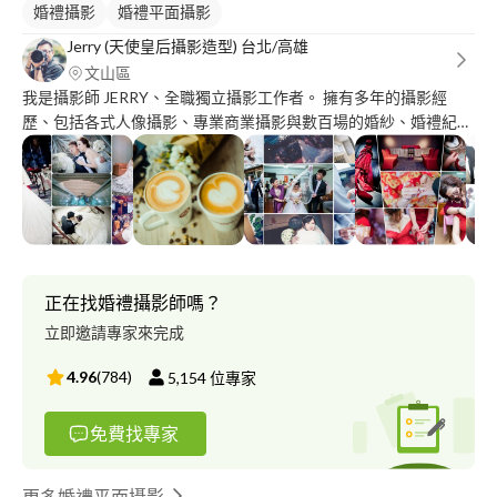
婚禮攝影
婚禮平面攝影
Jerry (天使皇后攝影造型) 台北/高雄
文山區
我是攝影師 JERRY、全職獨立攝影工作者。 擁有多年的攝影經
歷、包括各式人像攝影、專業商業攝影與數百場的婚紗、婚禮紀錄
經驗，擁有完整的攝影經歷 WORK EXPERIENCE 攝影經歷 ★ 攝
影燈光師 ★ 婚紗攝影師 ​★ 商品攝影師 ★ 專業婚禮紀錄攝影
師 ​★ 專業攝影課程講師 ★ 婚紗公司 攝影師  ★ 婚紗攝影 特約
攝影師 ★ 網路購物中心 特約商品攝影師  ★ 攝影外拍團 特約
講師 ★ 大學社團 外聘講師 ★ 幸福光點攝影 攝影師 ​★ 天使
皇后攝影造型團隊 攝影總監 ​★ 台灣婚禮產業聯盟發展協會 ​​​​★ 高
雄婚慶文化協會 服務的團隊擁有多位攝影師與造型師 同樣具有高
正在找婚禮攝影師嗎？
度的服務熱忱與現場經驗 歡迎利用Line 聯絡詢問更多服務報價 或
立即邀請專家來完成
直接預約前來我們的工作室參考更多作品與當面洽談 ? JERRY (天
使皇后攝影造型團隊) ?【連絡電話】0*********?【Line ID】
4.96
(
784
)
5,154
位專家
theshowjerry ?【工作室地址】 台北市文山區羅斯福路6段42號 2
樓 ​(捷運萬隆站1號出口 3分 鐘路程) 高雄市仁武區仁雄路198號3樓
免費找專家
(老K彈簧床樓上) ?【個人部落格專頁】 https://angelsqueen-
jerry.blogspot.tw/ ?【個人網站】
http://www.angelsqueen.com.tw ?【個人FB】
更多婚禮平面攝影