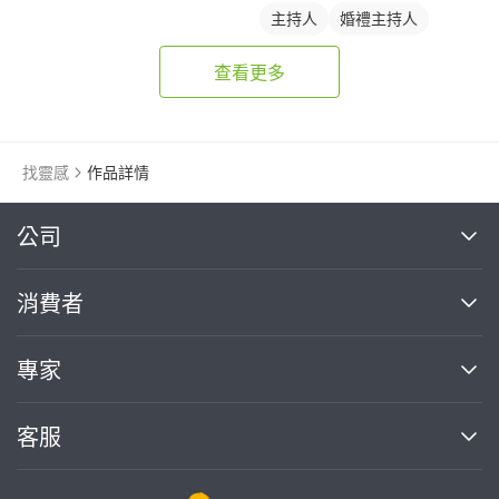
主持人
婚禮主持人
查看更多
找靈感
作品詳情
繼續完成
公司
關於我們
消費者
找專家(0)
買服務(0)
媒體報導
買服務
專家
部落格
如何使用PRO360
加入我們
案件中心
客服
熱門服務
投資人關係
成為專家
所有服務
客服中心