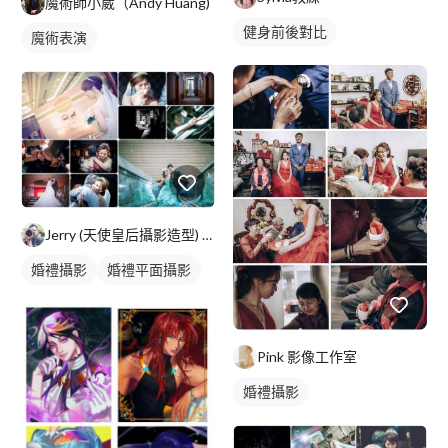
魔術師小崴（Andy Huang)
健身前後對比
魔術表演
Jerry (天使皇后攝影造型) 台北/高雄
婚禮攝影
婚禮平面攝影
Pink 影像工作室
婚禮攝影