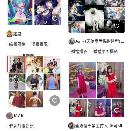
羅嵐
Jerry (天使皇后攝影造型) 台北/高雄
繪畫風格
漫畫畫風
婚禮攝影
婚禮平面攝影
漫畫風人物
電繪作品
日式畫風
人物插畫
角色設計資訊
JACK
全方位專業主持人-咪可Miko
健身前後對比