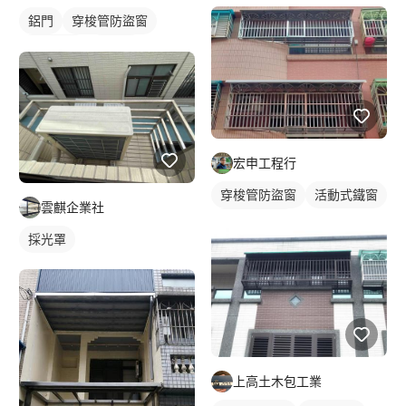
鋁門
穿梭管防盜窗
防盜窗戶
鋁門窗
鐵窗/防盜窗
宏申工程行
穿梭管防盜窗
活動式鐵窗
雲麒企業社
鐵窗/防盜窗
採光罩
上高土木包工業