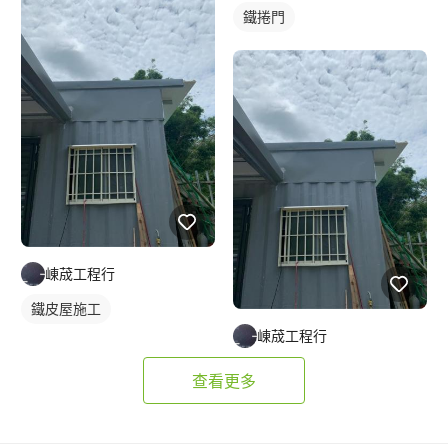
鐵捲門
崠荿工程行
鐵皮屋施工
崠荿工程行
查看更多