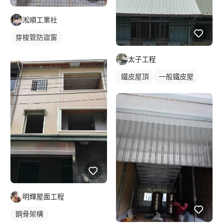
淞順工業社
穿梭管防盜窗
鐵窗/防盜窗
鋼骨架構
太子工程
鐵皮屋頂
一般鐵皮屋
明輝屋面工程
鋼骨架構