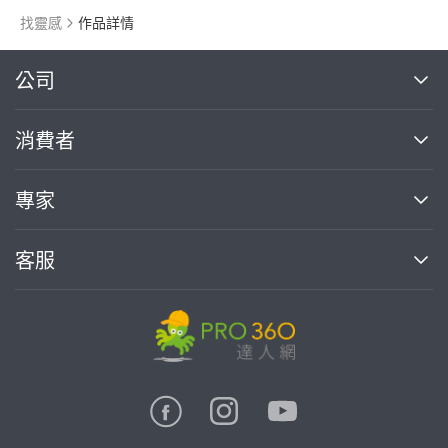
找靈感
作品詳情
繼續完成
公司
關於我們
消費者
找專家(0)
買服務(0)
媒體報導
買服務
專家
部落格
如何使用PRO360
加入我們
案件中心
客服
熱門服務
投資人關係
成為專家
所有服務
客服中心
合作提案
如何接案
價格行情
使用條款
聯絡我們
專家指南
專家目錄
信任與保障
推廣服務
在地專家推薦
隱私權政策