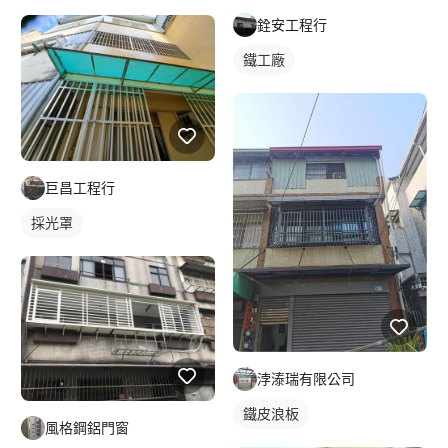
銓安工程行
鐵工廠
巨昌工程行
採光罩
浡溙瑞有限公司
鐵皮浪板
風格鋼鋁門窗