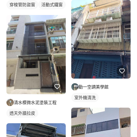
穿梭管防盜窗
活動式鐵窗
鐵窗/防盜窗
鋼骨架構
勤一空調美學館
室外機清洗
清水模微水泥塗裝工程
透天外牆拉皮