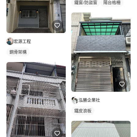
鐵窗/防盜窗
陽台格柵
宏源工程
鋼骨架構
泓勝企業社
鐵皮浪板