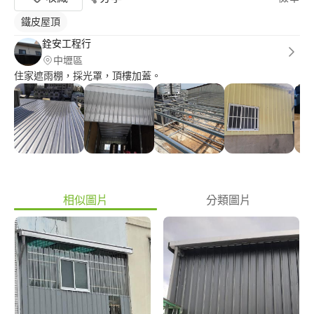
鐵皮屋頂
銓安工程行
中壢區
住家遮雨棚，採光罩，頂樓加蓋。
相似圖片
分類圖片