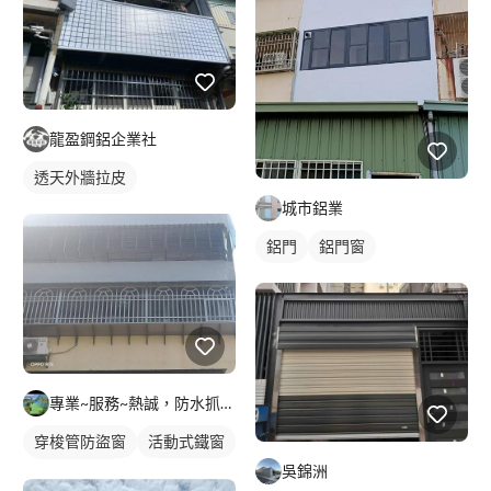
龍盈鋼鋁企業社
透天外牆拉皮
城市鋁業
鋁門
鋁門窗
專業~服務~熱誠，防水抓漏 專業團隊 專業儀器測漏～
穿梭管防盜窗
活動式鐵窗
吳錦洲
鐵窗/防盜窗