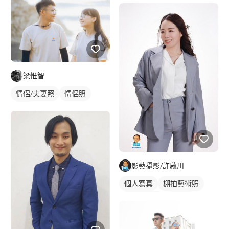
梁惟智
情侶/夫妻照
情侶照
外拍
影藝攝影/許啟川
個人寫真
棚拍藝術照
個人形象照
藝術照