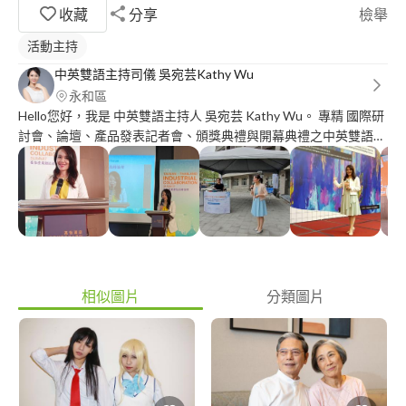
收藏
分享
檢舉
活動主持
中英雙語主持司儀 吳宛芸Kathy Wu
永和區
Hello您好，我是 中英雙語主持人 吳宛芸 Kathy Wu。 專精 國際研
討會、論壇、產品發表記者會、頒獎典禮與開幕典禮之中英雙語主
持。 更多資訊 歡迎前往FB粉絲專頁參考及洽詢:
https://www.facebook.com/pg/KathyWubilingualhostemcee/posts/
ref=page_internal 主持經歷: 前中華財經電視台-節目主持人 國立
自然科學博物館-中英解說及講座活動主持人 個人背景介紹: 東海大
學96年~99年 全校英文演講比賽 第一名 1~6歲在美國長大，擁有
純正的美式發音 主持影片連結: 全英論壇1:
https://www.youtube.com/watch?
v=EqW2QOPK1TE#t=13m25s 全英論壇2:
相似圖片
分類圖片
https://youtu.be/aOsDPxvbGbc 中英記者會:
https://www.youtube.com/watch?v=tVOqyFbAHGQ&t=215s 中
英國際研討會: https://www.youtube.com/watch?
v=suOWislXLas&t=72s 中文記者會:
https://www.youtube.com/watch?v=46Cj7NBKrEc&t=1s 中文頒