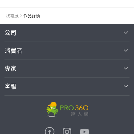
找靈感
作品詳情
繼續完成
公司
關於我們
消費者
找專家(0)
買服務(0)
媒體報導
買服務
專家
部落格
如何使用PRO360
加入我們
案件中心
客服
熱門服務
投資人關係
成為專家
所有服務
客服中心
合作提案
如何接案
價格行情
使用條款
聯絡我們
專家指南
專家目錄
信任與保障
推廣服務