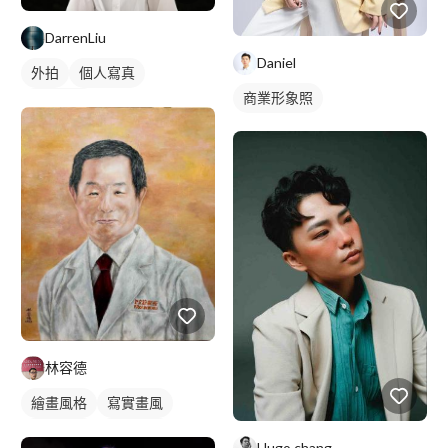
DarrenLiu
Daniel
外拍
個人寫真
商業形象照
商業人像
林容德
繪畫風格
寫實畫風
手繪風格
人物插畫
Hugo chang