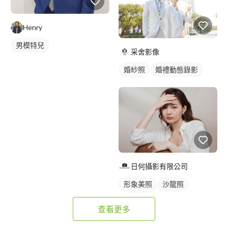
Henry
男模特兒
采舍影像
婚紗照
婚禮動態錄影
類婚紗
日何攝影有限公司
形象美照
沙龍照
個人寫真
查看更多