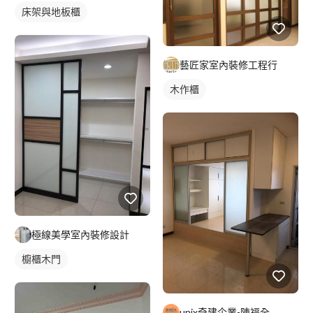
床架與地板櫃
藝匠家室內裝修工程行
木作櫃
極線美學室內裝修設計
櫥櫃木門
unix奇建企業-陳福全