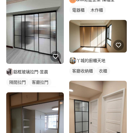
電器櫃
木作櫃
丫城的廚櫃天地
客廳收納櫃
衣櫃
鋁框玻璃拉門-昱晨
隔間拉門
客廳拉門
廚房拉門
長虹玻璃拉門
鋁框拉門
玻璃拉門