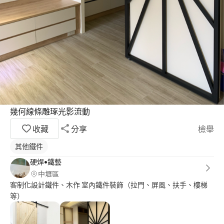
幾何線條雕琢光影流動
收藏
分享
檢舉
其他鐵件
硬焊•鐵藝
中壢區
客制化設計鐵件、木作 室內鐵件裝飾（拉門、屏風、扶手、樓梯
等）