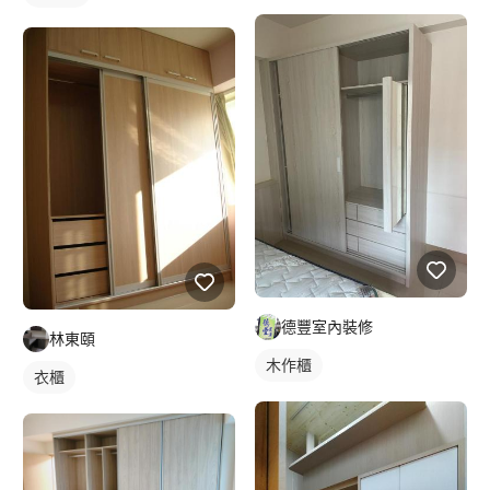
德豐室內裝修
林東頤
木作櫃
衣櫃