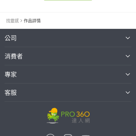
找靈感
作品詳情
繼續完成
公司
關於我們
消費者
找專家(0)
買服務(0)
媒體報導
買服務
專家
部落格
如何使用PRO360
加入我們
案件中心
客服
熱門服務
投資人關係
成為專家
所有服務
客服中心
合作提案
如何接案
價格行情
使用條款
聯絡我們
專家指南
專家目錄
信任與保障