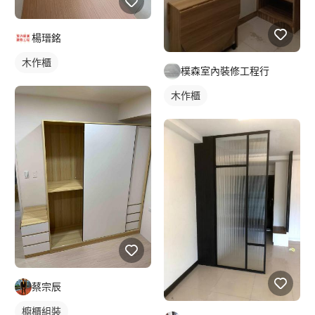
楊瑨銘
木作櫃
樸森室內裝修工程行
木作櫃
蔡宗辰
櫥櫃組裝