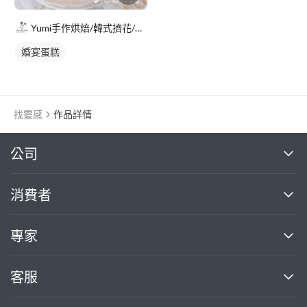
Yumi手作烘焙/韓式擠花/flowers cake/香氛蠟
婚宴蛋糕
找靈感
作品詳情
繼續完成
公司
關於我們
消費者
找專家(0)
買服務(0)
媒體報導
買服務
專家
部落格
如何使用PRO360
加入我們
案件中心
客服
熱門服務
投資人關係
成為專家