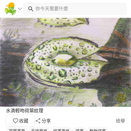
水滴輕吻荷葉紋理
收藏
分享
檢舉
寫實畫風
手繪風格
繪畫風格
插畫
動物插畫