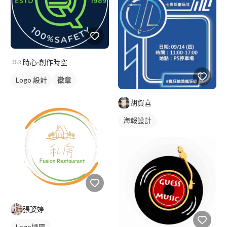
時心·創作時空
Logo 設計
徽章
美式商標
綠色
胡賀喜
海報設計
張姿婷
Logo插圖