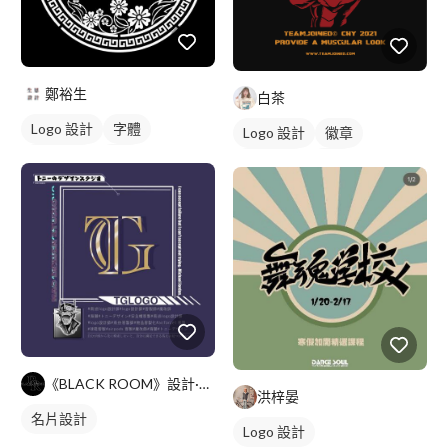
鄭裕生
白茶
Logo 設計
字體
Logo 設計
徽章
日式商標
黑白
美式商標
藍色
《BLACK ROOM》設計·個人工作室
洪梓晏
名片設計
Logo 設計