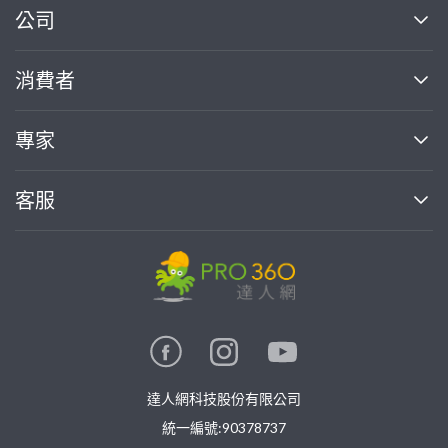
繼續完成
公司
關於我們
消費者
找專家(0)
買服務(0)
媒體報導
買服務
專家
部落格
如何使用PRO360
加入我們
案件中心
客服
熱門服務
投資人關係
成為專家
所有服務
客服中心
合作提案
如何接案
價格行情
使用條款
聯絡我們
專家指南
專家目錄
信任與保障
推廣服務
在地專家推薦
隱私權政策
卓越專家
達人網科技股份有限公司
關鍵字搜尋
公告
特約專家
統一編號:90378737