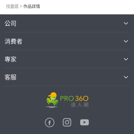
找靈感
作品詳情
繼續完成
公司
關於我們
消費者
找專家(0)
買服務(0)
媒體報導
買服務
專家
部落格
如何使用PRO360
加入我們
案件中心
客服
熱門服務
投資人關係
成為專家
所有服務
客服中心
合作提案
如何接案
價格行情
使用條款
聯絡我們
專家指南
專家目錄
信任與保障
推廣服務
在地專家推薦
隱私權政策
卓越專家