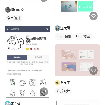
腳前的燈
名片設計
江太陽
Logo 設計
Logo插圖
圖像
日式商標
橘色
魚皮子
名片設計
蔡宜哲