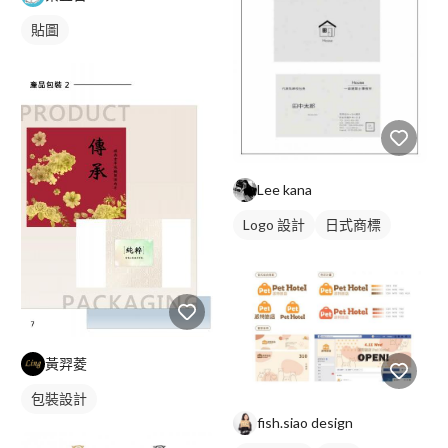
貼圖
Lee kana
Logo 設計
日式商標
黃羿菱
包裝設計
fish.siao design