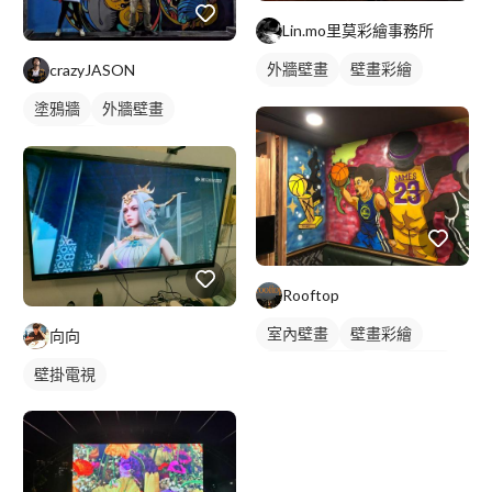
Lin.mo里莫彩繪事務所
外牆壁畫
壁畫彩繪
crazyJASON
人物壁畫
塗鴉牆
外牆壁畫
壁畫彩繪
Rooftop
室內壁畫
壁畫彩繪
向向
店家/餐廳壁畫
人物壁畫
壁掛電視