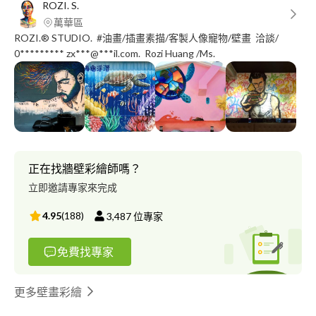
ROZI. S.
萬華區
ROZI.® STUDIO. #油畫/插畫素描/客製人像寵物/壁畫 洽談/
0********* zx***@***il.com. Rozi Huang /Ms.
正在找牆壁彩繪師嗎？
立即邀請專家來完成
4.95
(
188
)
3,487
位專家
免費找專家
更多壁畫彩繪