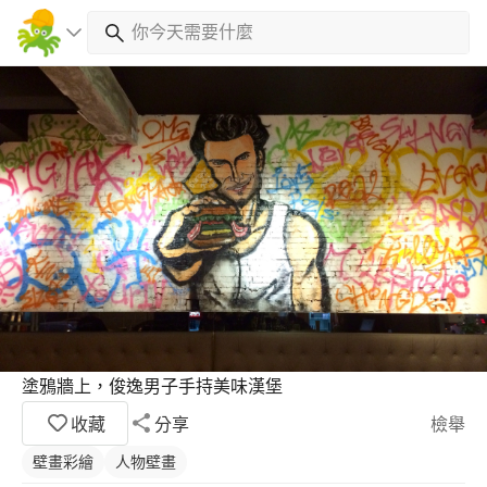
塗鴉牆上，俊逸男子手持美味漢堡
收藏
分享
檢舉
壁畫彩繪
人物壁畫