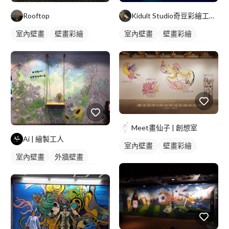
Rooftop
Kidult Studio奇豆彩繪工作室
室內壁畫
壁畫彩繪
室內壁畫
壁畫彩繪
店家/餐廳壁畫
人物壁畫
店家/餐廳壁畫
動物壁畫
Meet畫仙子 | 創想室
Ai | 繪製工人
室內壁畫
壁畫彩繪
室內壁畫
外牆壁畫
店家/餐廳壁畫
壁畫彩繪
風景/植物壁畫