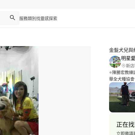
服務類別
找靈感
探索
金髮犬兒與
明星
新店
⭐陳勝宏教練訓
華全犬種協會
練、才藝訓練
過台灣狗醫生
教育錦標賽亞
如全聯、西莎、
滿的疑問?️
慮、撲人、護
正在找
感到無奈?其
且人見人愛的狗
立即邀請