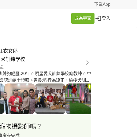
下載App
成為專家
登入
紅衣女郎
愛犬訓練學校
區
練狗經歷:20年 ⭐ 明星愛犬訓練學校總教練 ⭐ 中
公認訓練士證照 ⭐專長:狗行為矯正、檢疫犬訓
、服從訓練、也是狗狗服從比賽常勝軍 ⭐本人通
協會測驗與實習成為台灣狗醫生 ⭐ 榮獲全國犬隻
軍 ⭐哈寵誌專欄訓練師 ⭐參與多部犬隻技術指導
全能狗不勝枚舉 ?毛爸媽們??‍♂️?‍♀️心中都有滿
 ?你是不是對你的毛孩戶外叫不來、亂吠、分離焦
食、 破壞東西拆家、亂大小便、暴衝等等的行為
寵物攝影師嗎？
實只要正確的訓練,你的毛孩就可以做隻有規矩並
 ?現在報名狗家教課一期6堂課原價12000元特
專家來完成