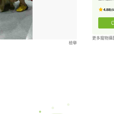
價10000元
用1聲、2聲方
4.88
(
6
常見問題 4.
吠叫 7.破壞家
對主人專注 1
回來 13.矯
們也可以為你
更多寵物攝
檢舉