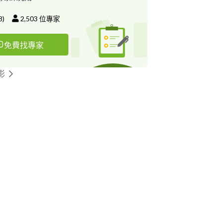
 ?6堂課的內容如下: 1.不打罵、正向訓練、響片怎麼
法 2.基本服從訓練（坐、臥倒、等待） 3.家庭犬
8
)
2,503
位專家
矯整缺乏社會化問題 5.定點固定地方大小便 6.胡亂
俱 8.咬人護食打架 9.籠內訓練 10.讓狗學會冷靜
免費找專家
1.矯正分離焦慮症 12.矯正散步時狂衝、放繩叫不
整對聲音東西害怕恐懼 14才藝訓練 在這6堂課裡我
量身訂製屬於你毛孩專屬的教學課程。
影