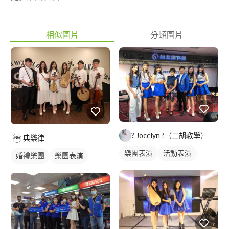
相似圖片
分類圖片
? Jocelyn ?（二胡教學）
典樂律
樂團表演
活動表演
婚禮樂團
樂團表演