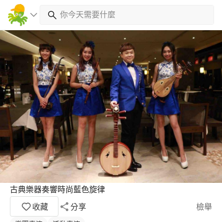
古典樂器奏響時尚藍色旋律
收藏
分享
檢舉