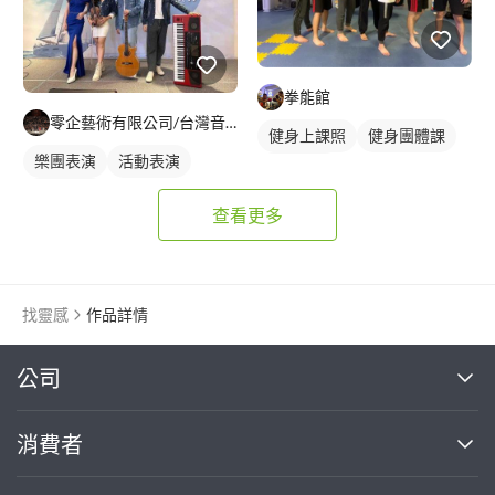
拳能館
零企藝術有限公司/台灣音樂世紀樂團
健身上課照
健身團體課
樂團表演
活動表演
拳擊課程
活動主持
查看更多
找靈感
作品詳情
繼續完成
公司
關於我們
消費者
找專家(0)
買服務(0)
媒體報導