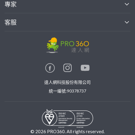
買服務
專家
部落格
如何使用PRO360
加入我們
案件中心
客服
熱門服務
投資人關係
成為專家
所有服務
客服中心
合作提案
如何接案
價格行情
使用條款
聯絡我們
專家指南
專家目錄
信任與保障
推廣服務
在地專家推薦
隱私權政策
卓越專家
達人網科技股份有限公司
關鍵字搜尋
公告
特約專家
統一編號:90378737
專業知識
勞健保專區
問專家
新手攻略
©
2026
PRO360. All rights reserved.