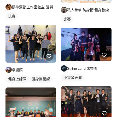
健拳運動工作室館主-浩賢
私人拳擊 防身術 健身教練
比賽
比賽
String Land 弦樂園
拳能館
小提琴表演
健身上課照
健身團體課