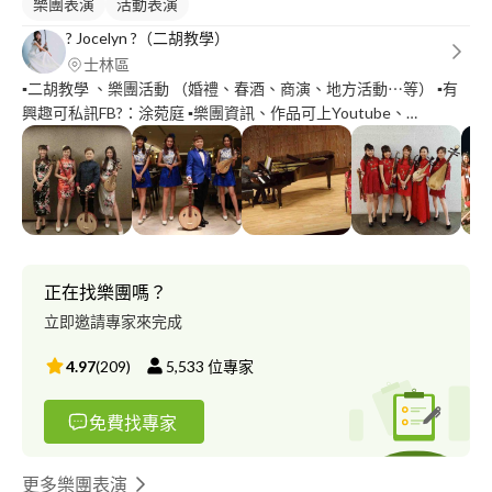
樂團表演
活動表演
? Jocelyn ?（二胡教學）
士林區
▪️二胡教學 、樂團活動 （婚禮、春酒、商演、地方活動⋯等） ▪️有
興趣可私訊FB?：涂菀庭 ▪️樂團資訊、作品可上Youtube、
Facebook 搜尋?：典樂律 ▪️畢業於國立臺灣戲曲學院戲曲音樂學系
正在找樂團嗎？
立即邀請專家來完成
4.97
(
209
)
5,533
位專家
免費找專家
更多樂團表演