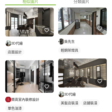
相似圖片
分類圖片
吳先生
3D代繪
輕鋼架燈具
店面設計
3D代繪
樂高室內裝修設計
美髮店裝潢
店鋪裝潢
單色油漆
店面設計