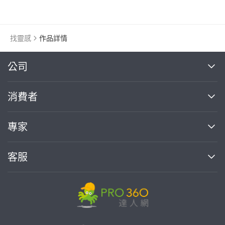
找靈感
作品詳情
繼續完成
公司
關於我們
消費者
找專家(0)
買服務(0)
媒體報導
買服務
專家
部落格
如何使用PRO360
加入我們
案件中心
客服
熱門服務
投資人關係
成為專家
所有服務
客服中心
合作提案
如何接案
價格行情
使用條款
聯絡我們
專家指南
專家目錄
信任與保障