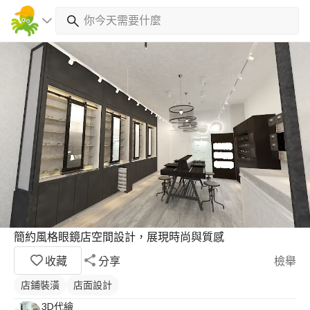
簡約風格眼鏡店空間設計，展現時尚與質感
收藏
分享
檢舉
店鋪裝潢
店面設計
3D代繪