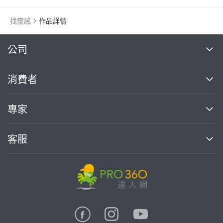
找靈感
作品詳情
繼續完成
公司
關於我們
消費者
找專家(0)
買服務(0)
媒體報導
買服務
專家
部落格
如何使用PRO360
加入我們
案件中心
客服
熱門服務
投資人關係
成為專家
所有服務
客服中心
合作提案
如何接案
價格行情
使用條款
聯絡我們
專家指南
專家目錄
信任與保障
推廣服務
在地專家推薦
隱私權政策