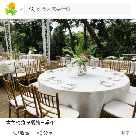
金色椅背映襯純白桌布
收藏
分享
檢舉