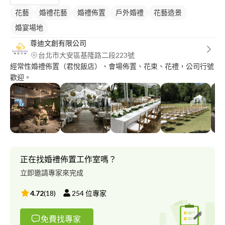
花藝
婚禮花藝
婚禮佈置
戶外婚禮
花藝造景
婚宴場地
尊迪文創有限公司
台北市大安區基隆路二段223號
經常性婚禮佈置（君悅飯店）、會場佈置、花束、花禮，公司行號
歡迎。
正在找婚禮佈置工作室嗎？
立即邀請專家來完成
4.72
(
18
)
254
位專家
免費找專家