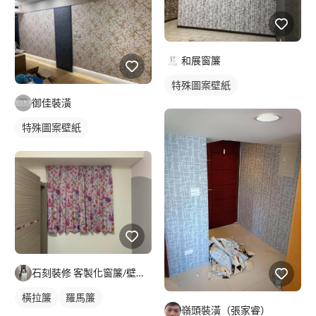
和展窗簾
特殊圖案壁紙
御佳裝潢
特殊圖案壁紙
石刻裝修 客製化窗簾/壁紙/地板/系統櫃
橫拉簾
羅馬簾
嶺頭裝潢（張家睿）