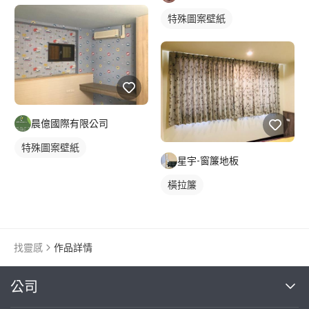
特殊圖案壁紙
晨億國際有限公司
特殊圖案壁紙
星宇-窗簾地板
橫拉簾
找靈感
作品詳情
繼續完成
公司