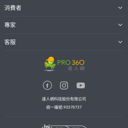
關於我們
消費者
找專家(0)
買服務(0)
媒體報導
買服務
專家
部落格
如何使用PRO360
加入我們
案件中心
客服
熱門服務
投資人關係
成為專家
所有服務
客服中心
合作提案
如何接案
價格行情
使用條款
聯絡我們
專家指南
專家目錄
信任與保障
推廣服務
在地專家推薦
隱私權政策
卓越專家
達人網科技股份有限公司
關鍵字搜尋
公告
特約專家
統一編號:90378737
專業知識
勞健保專區
問專家