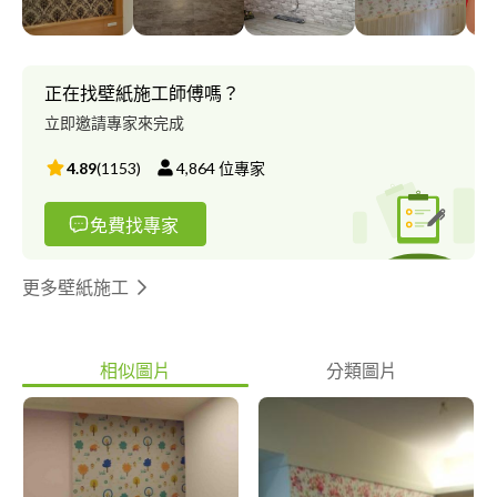
正在找壁紙施工師傅嗎？
立即邀請專家來完成
4.89
(
1153
)
4,864
位專家
免費找專家
更多壁紙施工
相似圖片
分類圖片