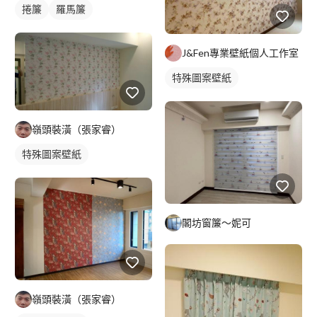
捲簾
羅馬簾
J&Fen專業壁紙個人工作室
特殊圖案壁紙
嶺頭裝潢（張家睿）
特殊圖案壁紙
閣坊窗簾～妮可
嶺頭裝潢（張家睿）