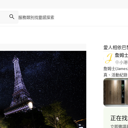
服務類別
找靈感
探索
愛人相依巴
詹姆
小港
詹姆士(James) 提供 婚禮紀錄、自助婚
真、活動紀錄
網站：http://
0*********LINE: *********
務需求，歡迎
正在找
立即邀請