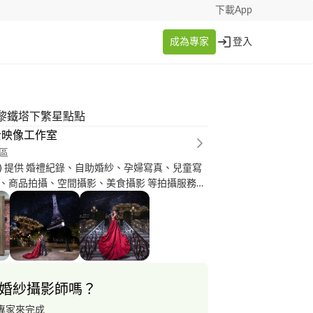
下載App
成為專家
登入
黎鐵塔下繁星點點
士映像工作室
區
紗、孕婦寫真、兒童寫
、商品拍攝、空間攝影、美食攝影 等拍攝服務。
www.jameschenphoto.com 電話 :
 信箱 : li***@***il.com 若有攝影服
與我聯繫討論。
婚紗攝影師嗎？
專家來完成