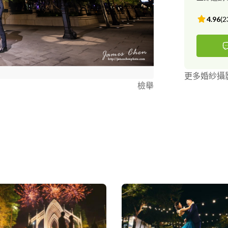
4.96
(
2
更多婚紗攝
檢舉