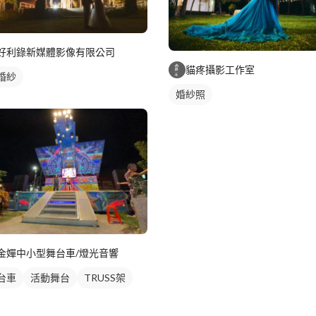
好利錄新媒體影像有限公司
貓疼攝影工作室
婚紗
婚紗照
金嬋中小型舞台車/燈光音響
台車
活動舞台
TRUSS架