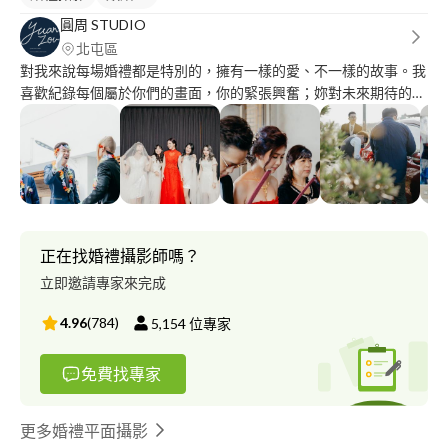
圓周 STUDIO
北屯區
對我來說每場婚禮都是特別的，擁有一樣的愛、不一樣的故事。我
喜歡紀錄每個屬於你們的畫面，你的緊張興奮；妳對未來期待的眼
神。結婚當天有好多細節和情緒，你們的、家人的、好友的，讓我
為你們紀錄婚禮過程與真實情感互動，在屬於你們的大日子圓滿落
幕後，還能回溫當下的情緒和每一刻過程。 攝影作品網站 :
https://yuanzou31415.wixsite.com/yuanzou-studio
正在找婚禮攝影師嗎？
立即邀請專家來完成
4.96
(
784
)
5,154
位專家
免費找專家
更多婚禮平面攝影