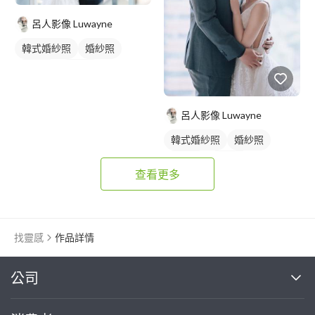
呂人影像 Luwayne
韓式婚紗照
婚紗照
藝術照
類婚紗
呂人影像 Luwayne
韓式婚紗照
婚紗照
藝術照
類婚紗
查看更多
找靈感
作品詳情
繼續完成
公司
關於我們