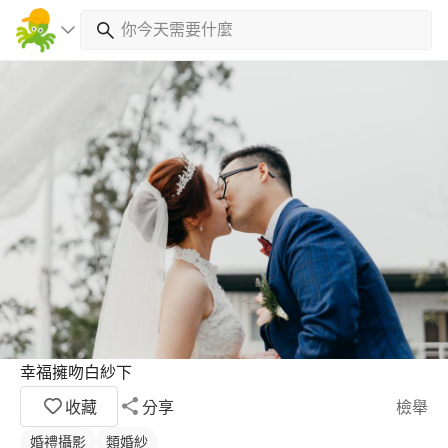
幸福擁吻白紗下
收藏
分享
檢舉
婚禮攝影
類婚紗