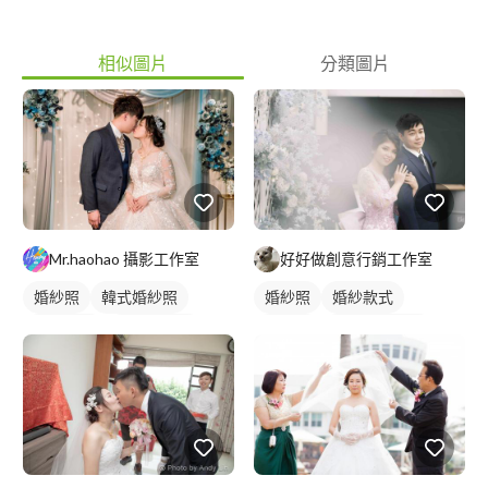
相似圖片
分類圖片
Mr.haohao 攝影工作室
好好做創意行銷工作室
婚紗照
韓式婚紗照
婚紗照
婚紗款式
婚禮攝影
情侶藝術照
情侶照
婚禮平面攝影
情侶照
情侶婚紗照
婚禮動態錄影
類婚紗