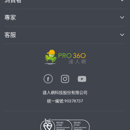
消費者
找專家(0)
買服務(0)
媒體報導
買服務
專家
部落格
如何使用PRO360
加入我們
案件中心
客服
熱門服務
投資人關係
成為專家
所有服務
客服中心
合作提案
如何接案
價格行情
使用條款
聯絡我們
專家指南
專家目錄
信任與保障
推廣服務
在地專家推薦
隱私權政策
卓越專家
達人網科技股份有限公司
關鍵字搜尋
公告
特約專家
統一編號:90378737
專業知識
勞健保專區
問專家
新手攻略