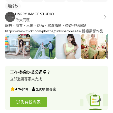
類婚紗
HARRY IMAGE STUDIO
大同區
網拍、商業、人像、商品、寫真攝影、婚紗作品網站：
https://www.flickr.com/photos/pinksharon/sets/ 婚禮攝影作品網
站：https://www.flickr.com/photos/wedding-angel/sets/ 婚禮錄
影、工商攝影、活動錄影、求婚錄影、商業攝影影片MV作品網
站：https://www.youtube.com/user/chungharry88 婚禮婚紗攝影
相關粉絲專頁：
https://www.facebook.com/HARRYIMAGESTUDIO/ 網拍商業人
像寫真攝影粉專：https://www.facebook.com/harryphotostudio/
捕捉最真實的情感與感動，給您最有溫度的畫面是我們拍攝的強
正在找婚紗攝影師嗎？
項，從業婚禮、婚紗紀錄拍攝15年，拍攝服務超過1200對的新
立即邀請專家來完成
人，有絕對足夠的經驗與技術應付各種嚴苛的環境做最好的拍攝，
幫您把最美好的畫面及回憶記錄下來。無論是技術、經驗、熱情及
4.96
(
23
)
2,839
位專家
美感都有100％的能力與把握，是您絕對可以信任的專業團隊。整
合靜態照片與動態影像皆能給您最完美的品質。工作室承接各類攝
免費找專家
影服務： 婚禮攝影、婚禮錄影、自助婚紗、婚紗側錄、求婚記錄
網拍攝影、商業廣告攝影、個人寫真、孕婦寫真、攝影棚出租 任