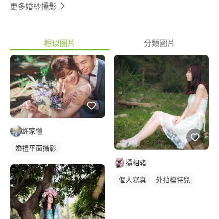
何攝影相關的業務都能幫您服務。
更多婚紗攝影
相似圖片
分類圖片
許家愷
婚禮平面攝影
攝相豬
個人寫真
外拍模特兒
外拍
抓拍