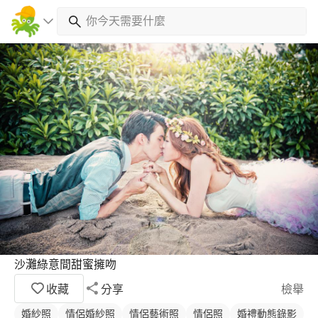
沙灘綠意間甜蜜擁吻
收藏
分享
檢舉
婚紗照
情侶婚紗照
情侶藝術照
情侶照
婚禮動態錄影