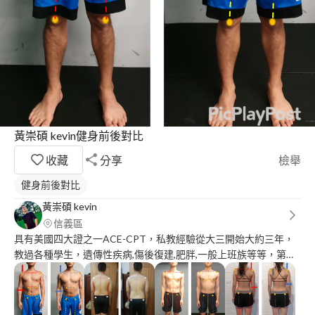
黃崇碩 kevin健身前後對比
收藏
分享
檢舉
健身前後對比
黃崇碩 kevin
信義區
具有美國四大證之一ACE-CPT，私教經驗從大三開始大約三年，
教過各種學生，遺傳性疾病,傷後復建,肥胖,一般上班族等等，第一
堂是體驗，讓我了解目前的狀況，之後上課每周至少兩次，會對我
發現的問題優先處裡，再來針對目標需求做調整，讓您穩定又安全
得朝理想的自己前進