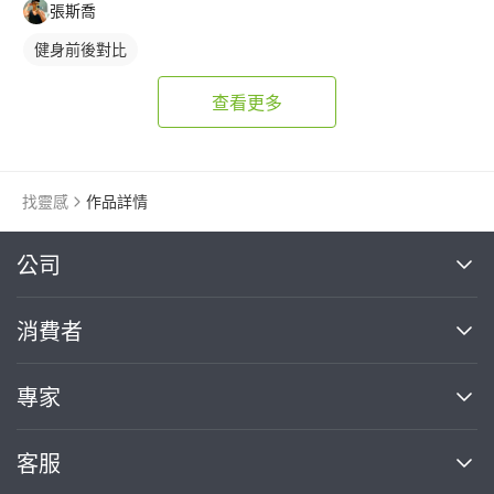
張斯喬
健身前後對比
查看更多
找靈感
作品詳情
繼續完成
公司
關於我們
消費者
找專家(0)
買服務(0)
媒體報導
買服務
專家
部落格
如何使用PRO360
加入我們
案件中心
客服
熱門服務