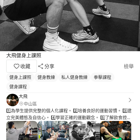
大飛健身上課照
收藏
分享
檢舉
健身上課照
健身教練
私人健身教練
拳擊課程
健身課程
大飛
中山區
1️⃣為學生提供完整的個人化課程。 2️⃣培養良好的運動習慣。 3️⃣建
立完美體態及自信心。 4️⃣學習正確的運動觀念。 5️⃣了解飲食控制
與管理。 6️⃣加強阻力訓練強度。 7️⃣提升心肺適能與基礎代謝