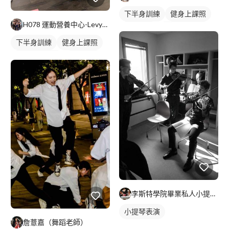
下半身訓練
健身上課照
H078 運動營養中心-Levy教練
健身教練
私人健身教練
下半身訓練
健身上課照
重訓教練
重訓課程
私人健身教練
重訓課程
健身課程
腿部訓練
健身課程
李斯特學院畢業私人小提琴老師
小提琴表演
詹薏嘉（舞蹈老師）