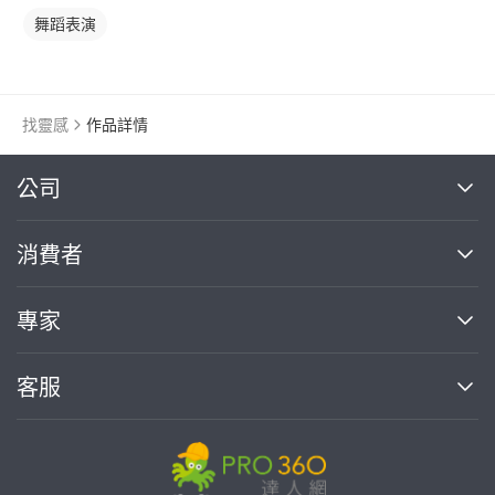
舞蹈表演
找靈感
作品詳情
繼續完成
公司
關於我們
消費者
找專家(0)
買服務(0)
媒體報導
買服務
專家
部落格
如何使用PRO360
加入我們
案件中心
客服
熱門服務
投資人關係
成為專家
所有服務
客服中心
合作提案
如何接案
價格行情
使用條款