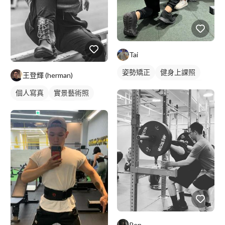
Tai
姿勢矯正
健身上課照
王登輝 (herman)
健身教練
私人健身教練
個人寫真
實景藝術照
重訓教練
健身課程
外拍模特兒
外拍
重訓課程
藝術照
抓拍
Ren