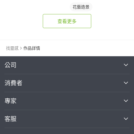
花藝造景
查看更多
找靈感
作品詳情
繼續完成
公司
關於我們
消費者
找專家(0)
買服務(0)
媒體報導
買服務
專家
部落格
如何使用PRO360
加入我們
案件中心
客服
熱門服務
投資人關係
成為專家
所有服務
客服中心