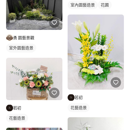
室內園藝造景
花圃
勇 園藝景觀
室外園藝造景
陽台園藝佈置
若初
花藝造景
若初
花藝造景