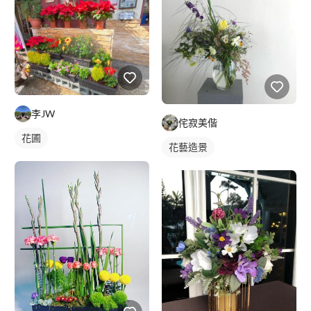
李JW
侘寂美偕
花圃
花藝造景