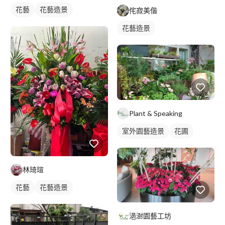
花藝
花藝造景
侘寂美偕
花藝造景
Plant & Speaking
室外園藝造景
花圃
林琦瑄
花藝
花藝造景
浥澍園藝工坊