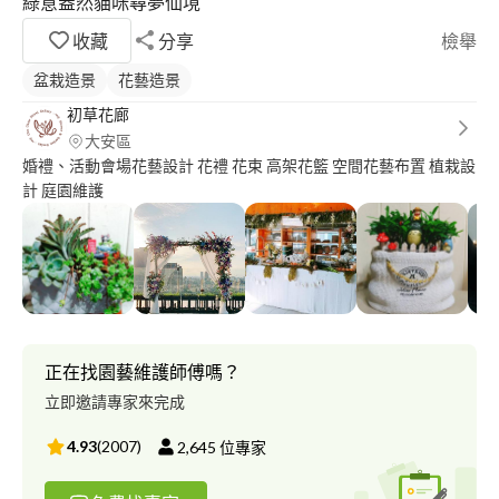
綠意盎然貓咪尋夢仙境
收藏
分享
檢舉
盆栽造景
花藝造景
初草花廊
大安區
婚禮、活動會場花藝設計 花禮 花束 高架花籃 空間花藝布置 植栽設
計 庭園維護
正在找園藝維護師傅嗎？
立即邀請專家來完成
4.93
(
2007
)
2,645
位專家