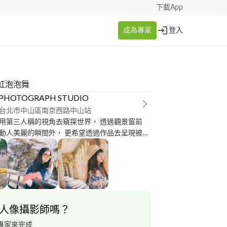
下載App
成為專家
登入
虹泡泡舞
R PHOTOGRAPH STUDIO
台北市中山區南京西路中山站
用第三人稱的視角去窺探世界， 透過觀景窗前
動人美麗的瞬間外， 更希望透過作品去呈現被攝
者的深度。 ​ ​也正因如此 "珍惜且享受拍攝的當
快門起落時要自己做到的最基本信念， 我想也唯有
樣的初衷，才能在攝影的這條路上 ​發掘與捕捉更
度的一幕幕感動時刻。 ​
人像攝影師嗎？
專家來完成