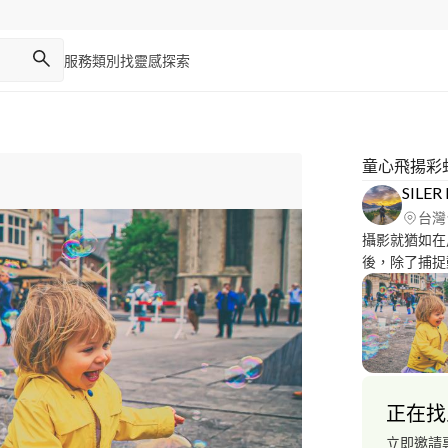
服務類別
找靈感
探索
童心飛揚彩
SILE
台灣
攝影就猶如在
後，除了捕捉
者的溫度與攝影
下" 是每次
一直抱持著這
多美好且具溫
正在找
立即邀請