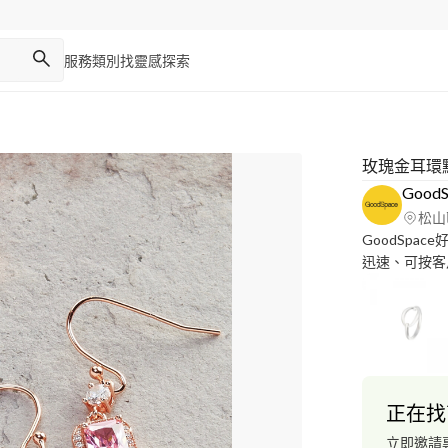
服務類別
找靈感
探索
玫瑰金耳環
Goo
松山
GoodSp
迅速、可按客
與我們洽詢細
內80坪攝影
影牆）、擁有
務： 1、商
菜單拍攝 4
6、平面廣告拍
正在找
自助婚紗拍攝
飲集團、飛利
立即邀請