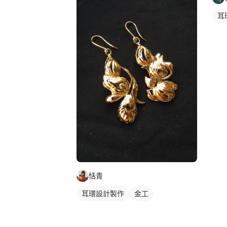
耳
恬青
耳環設計製作
金工