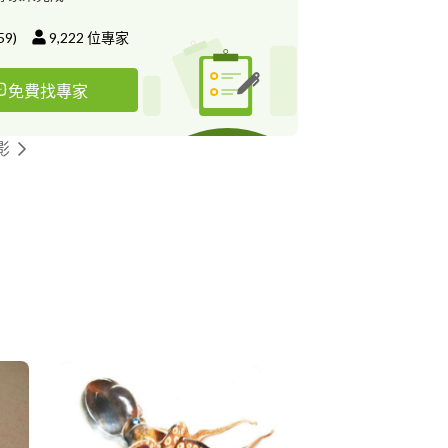
金店、佐丹奴等。
59
)
9,222
位專家
免費找專家
影