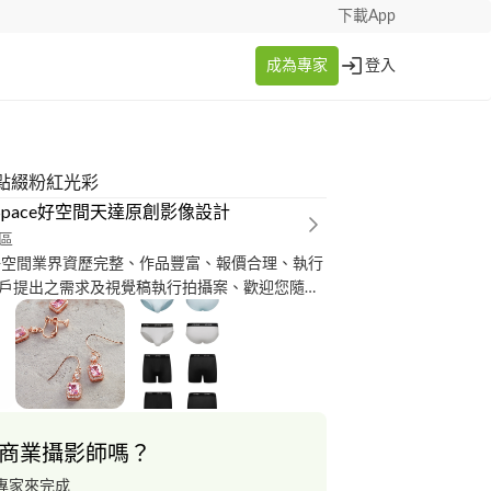
下載App
成為專家
登入
點綴粉紅光彩
dSpace好空間天達原創影像設計
區
ace好空間業界資歷完整、作品豐富、報價合理、執行
戶提出之需求及視覺稿執行拍攝案、歡迎您隨時
節。 好空間位於台北市松山區精華地段、擁有室
棚（黑棚、白棚、家景、綠幕、藍幕、十米L型無
多達十多位平面及動態資深攝影師可提供以下服
品攝影 2、室內空間攝影 3、美食攝影、食物攝影、
、服裝型錄拍攝、網拍攝影 5、活動紀錄、發表會
攝 7、形象照拍攝 8、個人寫真 9、婚禮紀錄、
商業攝影師嗎？
 10、產品攝影 曾經服務過的客戶有： 二班家歺
浦、台灣血液基金會、台灣永信藥品、台灣紡研
專家來完成