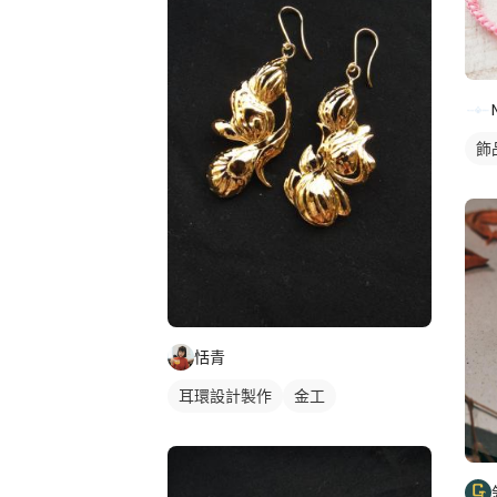
飾
恬青
耳環設計製作
金工