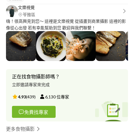
文樂視覺
苓雅區
嗨！很高興見到您～ 這裡是文樂視覺 從插畫到商業攝影 這裡的影
像從心出發 若有幸能幫助到您 歡迎與我們聯繫！
正在找食物攝影師嗎？
立即邀請專家來完成
4.93
(
439
)
6,130
位專家
免費找專家
更多食物攝影