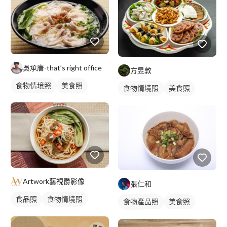
吳承唐-that’s right office
方昱敦
食物情境照
美食照
食物情境照
美食照
Artwork藝視爵影像
張仁和
食品照
食物情境照
食物產品照
美食照
美食照
食品照