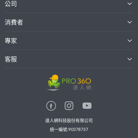
繼續完成
公司
關於我們
消費者
找專家(0)
買服務(0)
媒體報導
買服務
專家
部落格
如何使用PRO360
加入我們
案件中心
客服
熱門服務
投資人關係
成為專家
所有服務
客服中心
合作提案
如何接案
價格行情
使用條款
聯絡我們
專家指南
專家目錄
信任與保障
推廣服務
在地專家推薦
隱私權政策
卓越專家
達人網科技股份有限公司
關鍵字搜尋
公告
特約專家
統一編號:90378737
專業知識