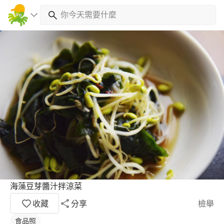
海藻豆芽醬汁拌涼菜
收藏
分享
檢舉
食品照