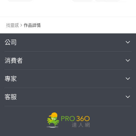
TRX懸吊訓練
健身團體課
健身課程
找靈感
作品詳情
繼續完成
公司
關於我們
消費者
找專家(0)
買服務(0)
媒體報導
買服務
專家
部落格
如何使用PRO360
加入我們
案件中心
客服
熱門服務
投資人關係
成為專家
所有服務
客服中心
合作提案
如何接案
價格行情
使用條款
聯絡我們
專家指南