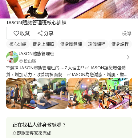
JASON體態管理班核心訓練
收藏
分享
檢舉
核心訓練
健身上課照
健身團體課
瑜伽課程
健身課程
JASON體態管理班
松山區
??選擇 JASON體態管理班的~~7 大理由?? ✅ JASON讓您增強體
質，增加活力，改善精神面貌。 ✅JASON為您減脂、增肌、塑
形、體態修正、美化 身體曲 線。 ✅JASON幫您告別亞健康，緩解
工作和生活造成的精神壓力 ✅JASON提供專業的場所設施和專業
的教練指. 導，科學系統的鍛鍊。 ✅JASON體態管理班擁有豐富的
健身課程，以及完善的配備服務設施。 ✅JASON是一個健康的社
交場所，是良好的商業、交友平台 ✅JASON體態管理班代表一種
健康的生活方式和美好的生活態度。 ? 不會有任何人推銷你 ? 免年
費免會費免綁約 ? 21天有感體驗 ✒️我要報名
正在找私人健身教練嗎？
https://goo.gl/forms/vKaKY3tnzsIiOCcb2 透過徒手訓練，拉近人
立即邀請專家來完成
與人之間的距離，不讓你上班面對電腦下班面對器材，而是充滿溫