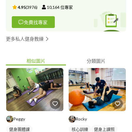
度的汗水及笑聲?️‍♀️?‍♂️ 配合計劃的過程，讓大家都能培養運動及良
4.95
(
3976
)
10,164
位專家
好的飲食作息，唯有健康的生活習慣才是不復胖的不二法門喔?
→→→★ 我們提供的服務 ★←←← ? 專屬的運動及飲食管理規劃 ?
免費找專家
一對一諮詢追蹤服務 ? 已成功協助超過500位以上的案例 →→→★
我們的安心保證 ★←←←
更多私人健身教練
相似圖片
分類圖片
Peggy
Rocky
健身團體課
核心訓練
健身上課照