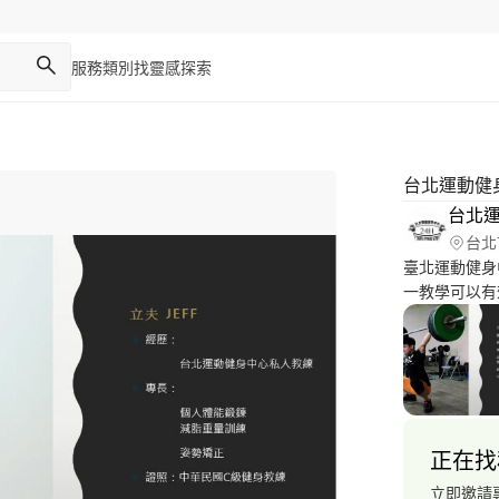
服務類別
找靈感
探索
台北運動健
台北
台北
臺北運動健身
一教學可以有
動目標。 24小時服務專Line@：a0*********，TEL：
(0*********
正在找
立即邀請