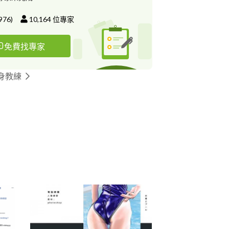
976
)
10,164
位專家
免費找專家
身教練