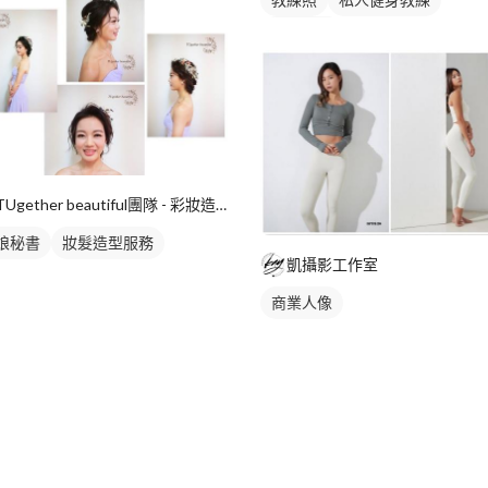
健身教練
TUgether beautiful團隊 - 彩妝造型 /新秘 /保養 /生活
娘秘書
妝髮造型服務
凱攝影工作室
商業人像