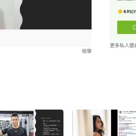
4.95
(
3
更多私人健
檢舉