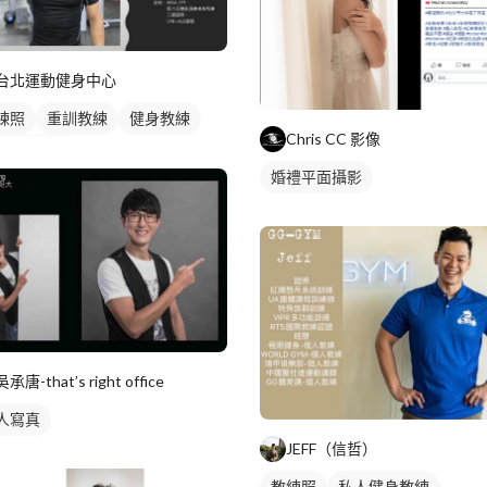
台北運動健身中心
練照
重訓教練
健身教練
Chris CC 影像
人健身教練
婚禮平面攝影
吳承唐-that’s right office
人寫真
JEFF（信哲）
教練照
私人健身教練