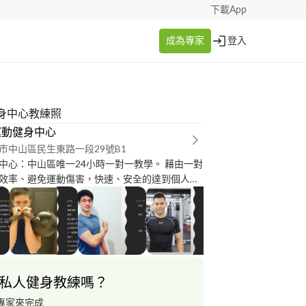
下載App
成為專家
登入
身中心教練照
運動健身中心
市中山區民生東路一段29號B1
中心：中山區唯一24小時一對一教學。 藉由一對
效率、避免運動傷害，快速、安全的達到個人運
私人健身教練嗎？
專家來完成