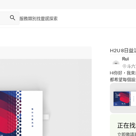
服務類別
找靈感
探索
H2U 8日
Rui
斗六
Hi你好，我
都希望每個設
到這件設計時
人訴說這件設計背後的
https://sutahi
正在找
立即邀請