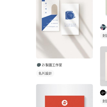
封
Zi 製圖工作室
名片設計
封