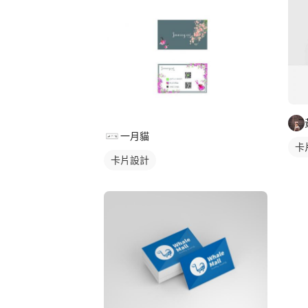
一月貓
卡
卡片設計