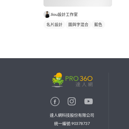
Jiou設計工作室
名片設計
圖與字混合
藍色
繼續完成
找專家(0)
買服務(0)
達人網科技股份有限公司
統一編號:90378737