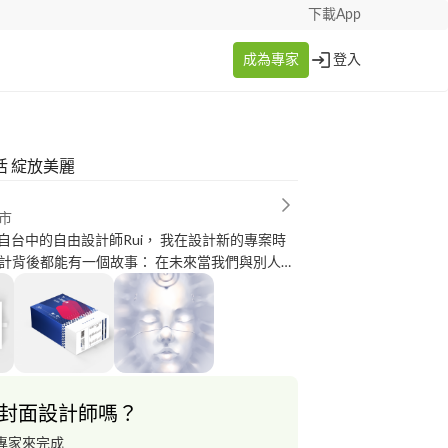
下載App
成為專家
登入
益活 綻放美麗
市
來自台中的自由設計師Rui， 我在設計新的專案時
計背後都能有一個故事： 在未來當我們與別人談
， 不只看到的是精緻的外包裝而已，也能夠跟別
故事。 查看更多我的作品：
tsuji.wixsite.com/rui-portfolio
封面設計師嗎？
專家來完成