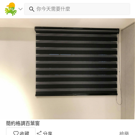
簡約格調百葉窗
收藏
分享
檢舉