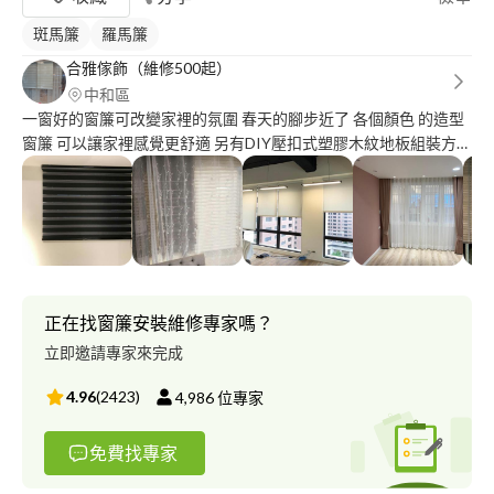
斑馬簾
羅馬簾
合雅傢飾（維修500起）
中和區
一窗好的窗簾可改變家裡的氛圍 春天的腳步近了 各個顏色 的造型
窗簾 可以讓家裡感覺更舒適 另有DIY壓扣式塑膠木紋地板組裝方便
無須上膠 打釘 有實體店面工廠直營手工精緻品質有保證 售後服務
免煩惱 師傅免費到府丈量 另有拉門.拉簾.透明塑膠拉簾.百葉窗.羅
馬簾.壁紙.......等 歡迎來電洽詢 地址：新北市中和區景平路443號1
樓( 近中和國小 電話：0*********.可來電提供專業資詢
正在找窗簾安裝維修專家嗎？
立即邀請專家來完成
4.96
(
2423
)
4,986
位專家
免費找專家