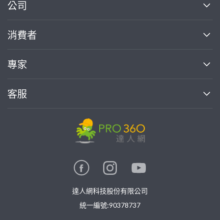
繼續完成
公司
關於我們
消費者
找專家(0)
買服務(0)
媒體報導
買服務
專家
部落格
如何使用PRO360
加入我們
案件中心
客服
熱門服務
投資人關係
成為專家
所有服務
客服中心
合作提案
如何接案
價格行情
使用條款
聯絡我們
專家指南
專家目錄
信任與保障
推廣服務
在地專家推薦
隱私權政策
卓越專家
達人網科技股份有限公司
關鍵字搜尋
公告
特約專家
統一編號:90378737
專業知識