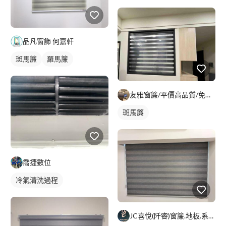
品凡窗飾 何嘉軒
斑馬簾
羅馬簾
友雅窗簾/平價高品質/免費到府丈量報價
斑馬簾
喬捷數位
冷氣清洗過程
JC喜悅(阡睿)窗簾.地板.系統櫃.隔熱紙joy curta