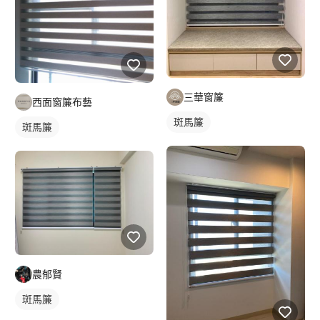
三華窗簾
西面窗簾布藝
斑馬簾
斑馬簾
農郁賢
斑馬簾