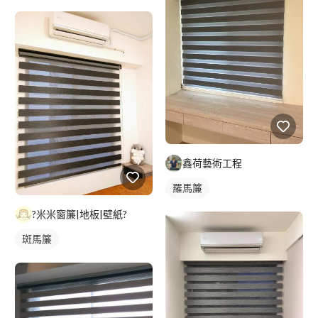
鑫荷藝術工程
羅馬簾
?米米窗簾|地板|壁紙?
斑馬簾