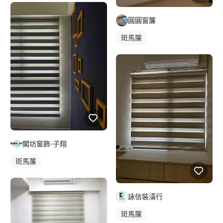
圓圓窗簾
斑馬簾
閣坊窗飾-子翔
斑馬簾
詠信裝潢行
斑馬簾