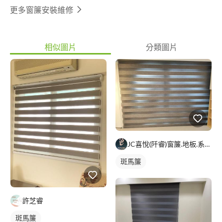
更多窗簾安裝維修
相似圖片
分類圖片
JC喜悅(阡睿)窗簾.地板.系統櫃.隔熱紙joy curta
斑馬簾
許芝睿
斑馬簾