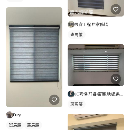
展睿工程 居家修繕
斑馬簾
JC喜悅(阡睿)窗簾.地板.系統櫃.隔熱紙joy curta
斑馬簾
Fury
斑馬簾
羅馬簾