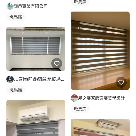
斑馬簾
謙邑實業有限公司
斑馬簾
JC喜悅(阡睿)窗簾.地板.系統櫃.隔熱紙joy curta
斑馬簾
屋之簾家飾窗簾美學設計
斑馬簾